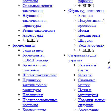
костюмы
варежки
Спальные мешки
+ ЕЩЕ 7
тактические
Обувь туристическая
Наушники
Ботинки
тактические и
Полуботинки /
гарнитуры
кроссовки
Ремни тактические
Носки
Аксессуары
трекинговые
+ ЕЩЕ 8
Шнурки
Бронезащита
Уход за обувью
Защита шеи
+ ЕЩЕ 2
Бронеплиты,
Снаряжение для
СВМП, кевлар
туризма
Бронежилеты
Рюкзаки и
А
плитники
баулы
Шлемы тактические
Фонари
Наушники
Спальные
тактические и
мешки
гарнитуры
Ножи и
Напашники
мультитулы
Противоосколочные
Коврики, пенки,
костюмы
сидушки
Бронежилеты
Аксессуары