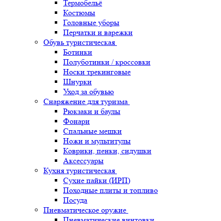
Термобельё
Костюмы
Головные уборы
Перчатки и варежки
Обувь туристическая
Ботинки
Полуботинки / кроссовки
Носки трекинговые
Шнурки
Уход за обувью
Снаряжение для туризма
Рюкзаки и баулы
Фонари
Спальные мешки
Ножи и мультитулы
Коврики, пенки, сидушки
Аксессуары
Кухня туристическая
Сухие пайки (ИРП)
Походные плиты и топливо
Посуда
Пневматическое оружие
Пневматические винтовки