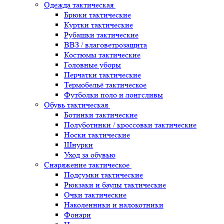
Одежда тактическая
Брюки тактические
Куртки тактические
Рубашки тактические
ВВЗ / влаговетрозащита
Костюмы тактические
Головные уборы
Перчатки тактические
Термобельё тактическое
Футболки поло и лонгсливы
Обувь тактическая
Ботинки тактические
Полуботинки / кроссовки тактические
Носки тактические
Шнурки
Уход за обувью
Снаряжение тактическое
Подсумки тактические
Рюкзаки и баулы тактические
Очки тактические
Наколенники и налокотники
Фонари