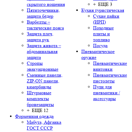
скрытого ношения
+ ЕЩЕ 3
Пятиточечники,
Кухня туристическая
защита бёдер
Сухие пайки
Варбелты –
(ИРП)
тактические пояса
Походные
Защита плеч,
плиты и
защита рук
топливо
Защита живота –
Посуда
абдоминальная
Пневматическое
защита
оружие
Стропы
Пневматические
эвакуационные
винтовки
Сменные панели,
Пневматические
ZIP-ON панели,
пистолеты
камербанды
Пули для
Штурмовые
пневматики /
комплекты
аксессуары
бронезащиты
+ ЕЩЕ 12
Форменная одежда
Мабута, Афганка
ГОСТ СССР