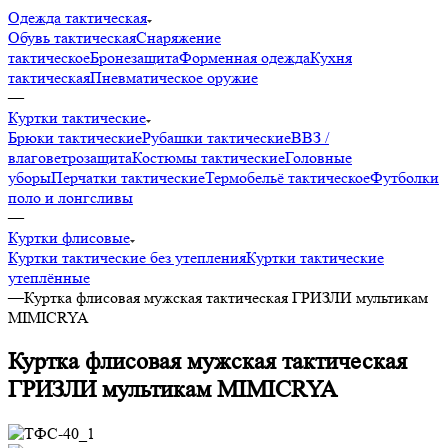
Одежда тактическая
Обувь тактическая
Снаряжение
тактическое
Бронезащита
Форменная одежда
Кухня
тактическая
Пневматическое оружие
—
Куртки тактические
Брюки тактические
Рубашки тактические
ВВЗ /
влаговетрозащита
Костюмы тактические
Головные
уборы
Перчатки тактические
Термобельё тактическое
Футболки
поло и лонгсливы
—
Куртки флисовые
Куртки тактические без утепления
Куртки тактические
утеплённые
—
Куртка флисовая мужская тактическая ГРИЗЛИ мультикам
MIMICRYA
Куртка флисовая мужская тактическая
ГРИЗЛИ мультикам MIMICRYA