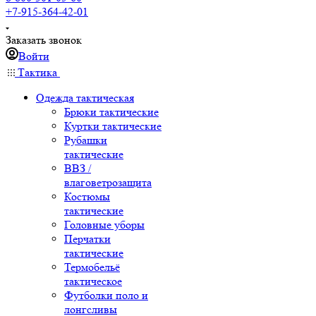
+7-915-364-42-01
Заказать звонок
Войти
Тактика
Одежда тактическая
Брюки тактические
Куртки тактические
Рубашки
тактические
ВВЗ /
влаговетрозащита
Костюмы
тактические
Головные уборы
Перчатки
тактические
Термобельё
тактическое
Футболки поло и
лонгсливы