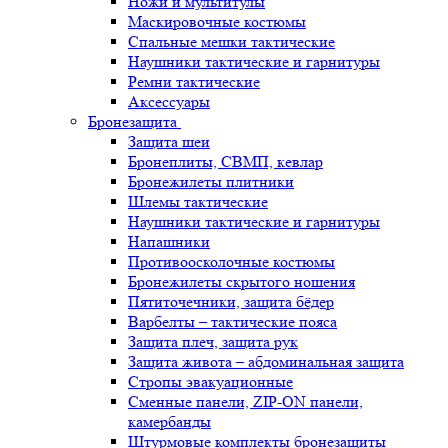
Ножи и мультитулы
Маскировочные костюмы
Спальные мешки тактические
Наушники тактические и гарнитуры
Ремни тактические
Аксессуары
Бронезащита
Защита шеи
Бронеплиты, СВМП, кевлар
Бронежилеты плитники
Шлемы тактические
Наушники тактические и гарнитуры
Напашники
Противоосколочные костюмы
Бронежилеты скрытого ношения
Пятиточечники, защита бёдер
Варбелты – тактические пояса
Защита плеч, защита рук
Защита живота – абдоминальная защита
Стропы эвакуационные
Сменные панели, ZIP-ON панели,
камербанды
Штурмовые комплекты бронезащиты