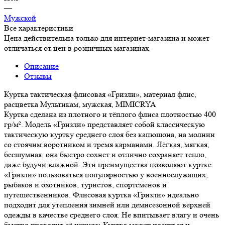
—
Мужской
Все характеристики
Цена действительна только для интернет-магазина и может
отличаться от цен в розничных магазинах
Описание
Отзывы
Куртка тактическая флисовая «Гризли», материал флис,
расцветка Мультикам, мужская, MIMICRYA
Куртка сделана из плотного и тёплого флиса плотностью 400
гр/м². Модель «Гризли» представляет собой классическую
тактическую куртку среднего слоя без капюшона, на молнии
со стоячим воротником и тремя карманами. Лёгкая, мягкая,
бесшумная, она быстро сохнет и отлично сохраняет тепло,
даже будучи влажной. Эти преимущества позволяют куртке
«Гризли» пользоваться популярностью у военнослужащих,
рыбаков и охотников, туристов, спортсменов и
путешественников. Флисовая куртка «Гризли» идеально
подходит для утепления зимней или демисезонной верхней
одежды в качестве среднего слоя. Не впитывает влагу и очень
быстро проводит её наружу. Куртка может носиться и