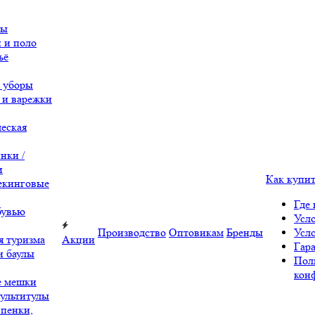
вы
 и поло
ьё
 уборы
 и варежки
еская
нки /
и
Как купи
екинговые
Где 
бувью
Усл
Производство
Оптовикам
Бренды
Усл
я туризма
Акции
Гара
и баулы
Пол
кон
е мешки
ультитулы
 пенки,