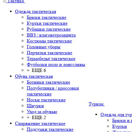
Тактика
Одежда тактическая
Брюки тактические
Куртки тактические
Рубашки тактические
ВВЗ / влаговетрозащита
Костюмы тактические
Головные уборы
Перчатки тактические
Термобельё тактическое
Футболки поло и лонгсливы
+ ЕЩЕ 6
Обувь тактическая
Ботинки тактические
Полуботинки / кроссовки
тактические
Носки тактические
Туризм
Шнурки
Уход за обувью
Одежда для ту
+ ЕЩЕ 2
Брюки и
Снаряжение тактическое
Куртки
Подсумки тактические