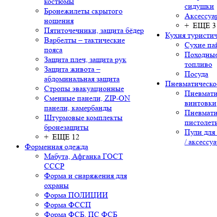
костюмы
сидушки
Бронежилеты скрытого
Аксессуа
ношения
+ ЕЩЕ 3
Пятиточечники, защита бёдер
Кухня туристич
Варбелты – тактические
Сухие па
пояса
Походные
Защита плеч, защита рук
топливо
Защита живота –
Посуда
абдоминальная защита
Пневматическо
Стропы эвакуационные
Пневмати
Сменные панели, ZIP-ON
винтовки
панели, камербанды
Пневмати
Штурмовые комплекты
пистолет
бронезащиты
Пули для
+ ЕЩЕ 12
/ аксессу
Форменная одежда
Мабута, Афганка ГОСТ
СССР
Форма и снаряжения для
охраны
Форма ПОЛИЦИИ
Форма ФССП
Форма ФСБ, ПС ФСБ