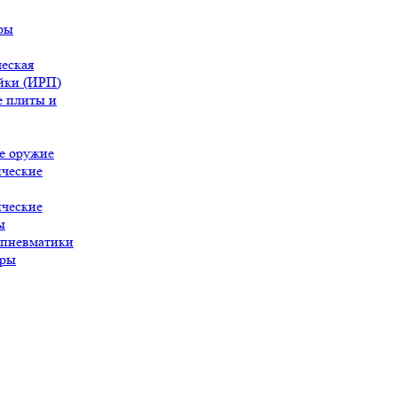
ры
еская
йки (ИРП)
 плиты и
е оружие
ческие
ческие
ы
 пневматики
ары