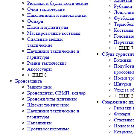
Жилетки
Рюкзаки и баулы тактические
Рубашки
Очки тактические
Лонгсли
Наколенники и налокотники
Футболки
Фонари
Термобел
Ножи и мультитулы
Костюмы
Маскировочные костюмы
Головные
Спальные мешки
Перчатки
тактические
+ ЕЩЕ 7
Наушники тактические и
Обувь туристич
гарнитуры
Ботинки
Ремни тактические
Полуботи
Аксессуары
кроссовк
+ ЕЩЕ 8
Носки тр
Бронезащита
Шнурки
Защита шеи
Уход за о
Бронеплиты, СВМП, кевлар
+ ЕЩЕ 2
Бронежилеты плитники
Снаряжение дл
Шлемы тактические
Рюкзаки 
Наушники тактические и
Фонари
гарнитуры
Спальны
Напашники
Ножи и м
Противоосколочные
Коврики,