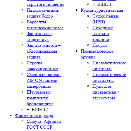
скрытого ношения
+ ЕЩЕ 3
Пятиточечники,
Кухня туристическая
защита бёдер
Сухие пайки
Варбелты –
(ИРП)
тактические пояса
Походные
Защита плеч,
плиты и
защита рук
топливо
Защита живота –
Посуда
абдоминальная
Пневматическое
защита
оружие
Стропы
Пневматические
эвакуационные
винтовки
Сменные панели,
Пневматические
ZIP-ON панели,
пистолеты
камербанды
Пули для
Штурмовые
пневматики /
комплекты
аксессуары
бронезащиты
+ ЕЩЕ 12
Форменная одежда
Мабута, Афганка
ГОСТ СССР