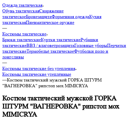
Одежда тактическая
Обувь тактическая
Снаряжение
тактическое
Бронезащита
Форменная одежда
Кухня
тактическая
Пневматическое оружие
—
Костюмы тактические
Брюки тактические
Куртки тактические
Рубашки
тактические
ВВЗ / влаговетрозащита
Головные уборы
Перчатки
тактические
Термобельё тактическое
Футболки поло и
лонгсливы
—
Костюмы тактические без утепления
Костюмы тактические утеплённые
—
Костюм тактический мужской ГОРКА ШТУРМ
"ВАГНЕРОВКА" рипстоп мох MIMICRYA
Костюм тактический мужской ГОРКА
ШТУРМ "ВАГНЕРОВКА" рипстоп мох
MIMICRYA