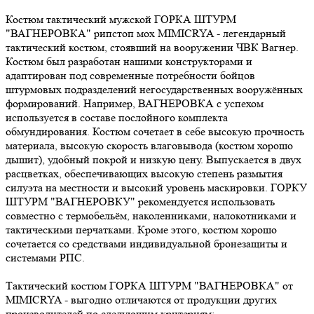
Костюм тактический мужской ГОРКА ШТУРМ
"ВАГНЕРОВКА" рипстоп мох MIMICRYA - легендарный
тактический костюм, стоявший на вооружении ЧВК Вагнер.
Костюм был разработан нашими конструкторами и
адаптирован под современные потребности бойцов
штурмовых подразделений негосударственных вооружённых
формирований. Например, ВАГНЕРОВКА с успехом
используется в составе послойного комплекта
обмундирования. Костюм сочетает в себе высокую прочность
материала, высокую скорость влаговывода (костюм хорошо
дышит), удобный покрой и низкую цену. Выпускается в двух
расцветках, обеспечивающих высокую степень размытия
силуэта на местности и высокий уровень маскировки. ГОРКУ
ШТУРМ "ВАГНЕРОВКУ" рекомендуется использовать
совместно с термобельём, наколенниками, налокотниками и
тактическими перчатками. Кроме этого, костюм хорошо
сочетается со средствами индивидуальной бронезащиты и
системами РПС.
Тактический костюм ГОРКА ШТУРМ "ВАГНЕРОВКА" от
MIMICRYA - выгодно отличаются от продукции других
производителей по следующим критериям: