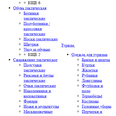
+ ЕЩЕ 6
Обувь тактическая
Ботинки
тактические
Полуботинки /
кроссовки
тактические
Носки тактические
Шнурки
Туризм
Уход за обувью
+ ЕЩЕ 2
Одежда для туризма
Снаряжение тактическое
Брюки и шорты
Подсумки
Куртки
тактические
Жилетки
Рюкзаки и баулы
Рубашки
тактические
Лонгсливы
Очки тактические
Футболки и
Наколенники и
поло
налокотники
Термобельё
Фонари
Костюмы
Ножи и мультитулы
Головные уборы
Маскировочные
Перчатки и