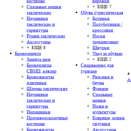
костюмы
варежки
Спальные мешки
+ ЕЩЕ 7
тактические
Обувь туристическая
Наушники
Ботинки
тактические и
Полуботинки /
гарнитуры
кроссовки
Ремни тактические
Носки
Аксессуары
трекинговые
+ ЕЩЕ 8
Шнурки
Бронезащита
Уход за обувью
Защита шеи
+ ЕЩЕ 2
Бронеплиты,
Снаряжение для
СВМП, кевлар
туризма
Бронежилеты
Рюкзаки и
А
плитники
баулы
Шлемы тактические
Фонари
Наушники
Спальные
тактические и
мешки
гарнитуры
Ножи и
Напашники
мультитулы
Противоосколочные
Коврики, пенки,
костюмы
сидушки
Бронежилеты
Аксессуары