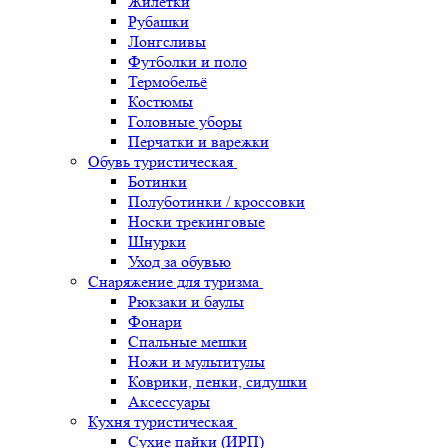
Жилетки
Рубашки
Лонгсливы
Футболки и поло
Термобельё
Костюмы
Головные уборы
Перчатки и варежки
Обувь туристическая
Ботинки
Полуботинки / кроссовки
Носки трекинговые
Шнурки
Уход за обувью
Снаряжение для туризма
Рюкзаки и баулы
Фонари
Спальные мешки
Ножи и мультитулы
Коврики, пенки, сидушки
Аксессуары
Кухня туристическая
Сухие пайки (ИРП)