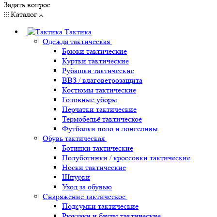
Задать вопрос
Каталог
Тактика
Одежда тактическая
Брюки тактические
Куртки тактические
Рубашки тактические
ВВЗ / влаговетрозащита
Костюмы тактические
Головные уборы
Перчатки тактические
Термобельё тактическое
Футболки поло и лонгсливы
Обувь тактическая
Ботинки тактические
Полуботинки / кроссовки тактические
Носки тактические
Шнурки
Уход за обувью
Снаряжение тактическое
Подсумки тактические
Рюкзаки и баулы тактические