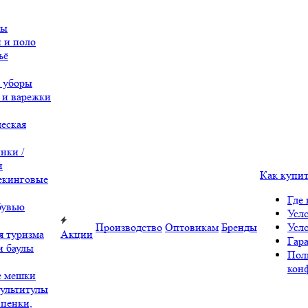
вы
 и поло
ьё
 уборы
 и варежки
еская
нки /
и
Как купи
екинговые
Где 
бувью
Усл
Производство
Оптовикам
Бренды
Усл
я туризма
Акции
Гара
и баулы
Пол
кон
е мешки
ультитулы
 пенки,