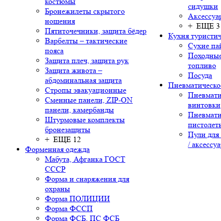
костюмы
сидушки
Бронежилеты скрытого
Аксессуа
ношения
+ ЕЩЕ 3
Пятиточечники, защита бёдер
Кухня туристич
Варбелты – тактические
Сухие па
пояса
Походные
Защита плеч, защита рук
топливо
Защита живота –
Посуда
абдоминальная защита
Пневматическо
Стропы эвакуационные
Пневмати
Сменные панели, ZIP-ON
винтовки
панели, камербанды
Пневмати
Штурмовые комплекты
пистолет
бронезащиты
Пули для
+ ЕЩЕ 12
/ аксессу
Форменная одежда
Мабута, Афганка ГОСТ
СССР
Форма и снаряжения для
охраны
Форма ПОЛИЦИИ
Форма ФССП
Форма ФСБ, ПС ФСБ