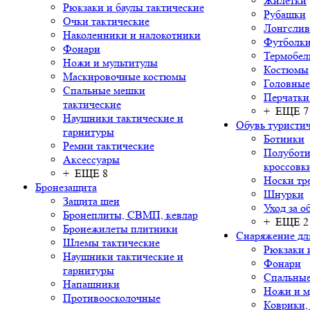
Жилетки
Рюкзаки и баулы тактические
Рубашки
Очки тактические
Лонгсли
Наколенники и налокотники
Футболки
Фонари
Термобел
Ножи и мультитулы
Костюмы
Маскировочные костюмы
Головные
Спальные мешки
Перчатки
тактические
+ ЕЩЕ 7
Наушники тактические и
Обувь туристич
гарнитуры
Ботинки
Ремни тактические
Полуботи
Аксессуары
кроссовк
+ ЕЩЕ 8
Носки тр
Бронезащита
Шнурки
Защита шеи
Уход за о
Бронеплиты, СВМП, кевлар
+ ЕЩЕ 2
Бронежилеты плитники
Снаряжение дл
Шлемы тактические
Рюкзаки 
Наушники тактические и
Фонари
гарнитуры
Спальны
Напашники
Ножи и м
Противоосколочные
Коврики,