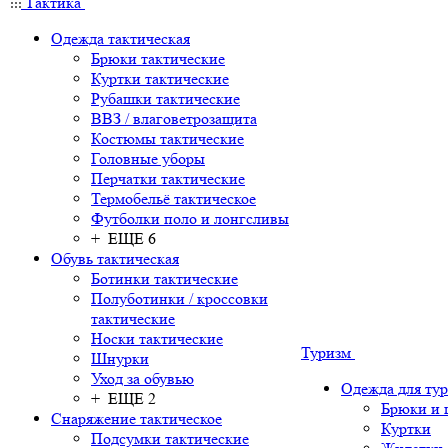
Тактика
Одежда тактическая
Брюки тактические
Куртки тактические
Рубашки тактические
ВВЗ / влаговетрозащита
Костюмы тактические
Головные уборы
Перчатки тактические
Термобельё тактическое
Футболки поло и лонгсливы
+ ЕЩЕ 6
Обувь тактическая
Ботинки тактические
Полуботинки / кроссовки
тактические
Носки тактические
Туризм
Шнурки
Уход за обувью
Одежда для ту
+ ЕЩЕ 2
Брюки и
Снаряжение тактическое
Куртки
Подсумки тактические