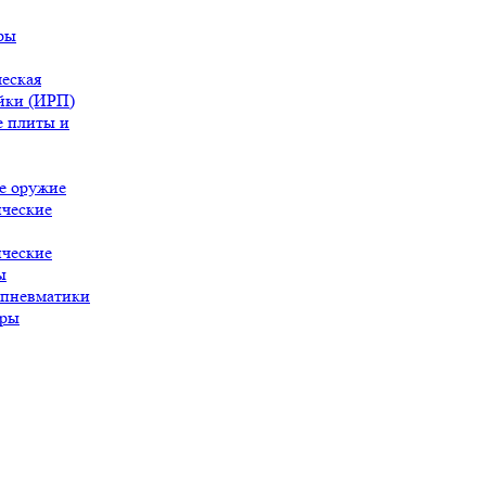
ры
еская
йки (ИРП)
 плиты и
е оружие
ческие
ческие
ы
 пневматики
ары