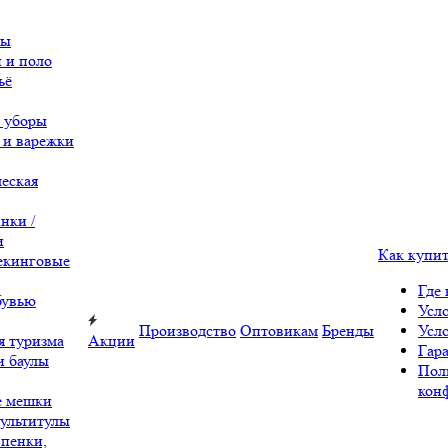
вы
 и поло
ьё
 уборы
 и варежки
еская
нки /
и
Как купи
екинговые
Где 
бувью
Усл
Производство
Оптовикам
Бренды
Усл
я туризма
Акции
Гара
и баулы
Пол
кон
е мешки
ультитулы
 пенки,