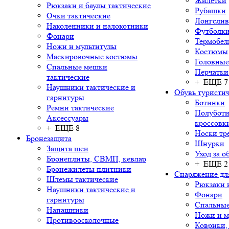
Жилетки
Рюкзаки и баулы тактические
Рубашки
Очки тактические
Лонгсли
Наколенники и налокотники
Футболки
Фонари
Термобел
Ножи и мультитулы
Костюмы
Маскировочные костюмы
Головные
Спальные мешки
Перчатки
тактические
+ ЕЩЕ 7
Наушники тактические и
Обувь туристич
гарнитуры
Ботинки
Ремни тактические
Полуботи
Аксессуары
кроссовк
+ ЕЩЕ 8
Носки тр
Бронезащита
Шнурки
Защита шеи
Уход за о
Бронеплиты, СВМП, кевлар
+ ЕЩЕ 2
Бронежилеты плитники
Снаряжение дл
Шлемы тактические
Рюкзаки 
Наушники тактические и
Фонари
гарнитуры
Спальны
Напашники
Ножи и м
Противоосколочные
Коврики,