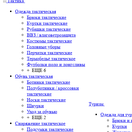
Тактика
Одежда тактическая
Брюки тактические
Куртки тактические
Рубашки тактические
ВВЗ / влаговетрозащита
Костюмы тактические
Головные уборы
Перчатки тактические
Термобельё тактическое
Футболки поло и лонгсливы
+ ЕЩЕ 6
Обувь тактическая
Ботинки тактические
Полуботинки / кроссовки
тактические
Носки тактические
Туризм
Шнурки
Уход за обувью
Одежда для ту
+ ЕЩЕ 2
Брюки и
Снаряжение тактическое
Куртки
Подсумки тактические