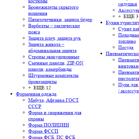
костюмы
сидушки
Бронежилеты скрытого
Аксессуа
ношения
+ ЕЩЕ 3
Пятиточечники, защита бёдер
Кухня туристич
Варбелты – тактические
Сухие па
пояса
Походные
Защита плеч, защита рук
топливо
Защита живота –
Посуда
абдоминальная защита
Пневматическо
Стропы эвакуационные
Пневмати
Сменные панели, ZIP-ON
винтовки
панели, камербанды
Пневмати
Штурмовые комплекты
пистолет
бронезащиты
Пули для
+ ЕЩЕ 12
/ аксессу
Форменная одежда
Мабута, Афганка ГОСТ
СССР
Форма и снаряжения для
охраны
Форма ПОЛИЦИИ
Форма ФССП
Форма ФСБ, ПС ФСБ