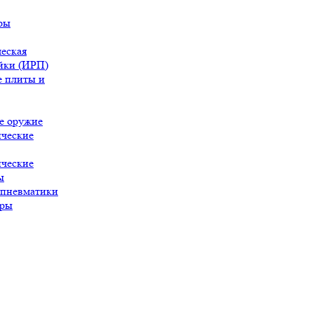
ры
еская
йки (ИРП)
 плиты и
е оружие
ческие
ческие
ы
 пневматики
ары