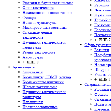
Жилетки
Рюкзаки и баулы тактические
Рубашки
Очки тактические
Лонгсли
Наколенники и налокотники
Футболки
Фонари
Термобел
Ножи и мультитулы
Костюмы
Маскировочные костюмы
Головные
Спальные мешки
Перчатки
тактические
+ ЕЩЕ 7
Наушники тактические и
Обувь туристич
гарнитуры
Ботинки
Ремни тактические
Полуботи
Аксессуары
кроссовк
+ ЕЩЕ 8
Носки тр
Бронезащита
Шнурки
Защита шеи
Уход за о
Бронеплиты, СВМП, кевлар
+ ЕЩЕ 2
Бронежилеты плитники
Снаряжение дл
Шлемы тактические
Рюкзаки 
Наушники тактические и
Фонари
гарнитуры
Спальны
Напашники
Ножи и м
Противоосколочные
Коврики,