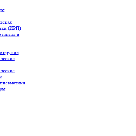
ры
еская
йки (ИРП)
 плиты и
е оружие
ческие
ческие
ы
 пневматики
ары