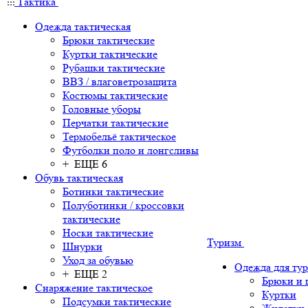
Тактика
Одежда тактическая
Брюки тактические
Куртки тактические
Рубашки тактические
ВВЗ / влаговетрозащита
Костюмы тактические
Головные уборы
Перчатки тактические
Термобельё тактическое
Футболки поло и лонгсливы
+ ЕЩЕ 6
Обувь тактическая
Ботинки тактические
Полуботинки / кроссовки
тактические
Носки тактические
Туризм
Шнурки
Уход за обувью
Одежда для ту
+ ЕЩЕ 2
Брюки и
Снаряжение тактическое
Куртки
Подсумки тактические