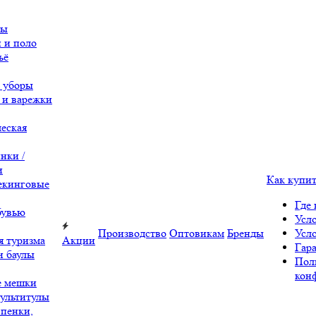
вы
 и поло
ьё
 уборы
 и варежки
еская
нки /
и
Как купи
екинговые
Где 
бувью
Усл
Производство
Оптовикам
Бренды
Усл
я туризма
Акции
Гара
и баулы
Пол
кон
е мешки
ультитулы
 пенки,