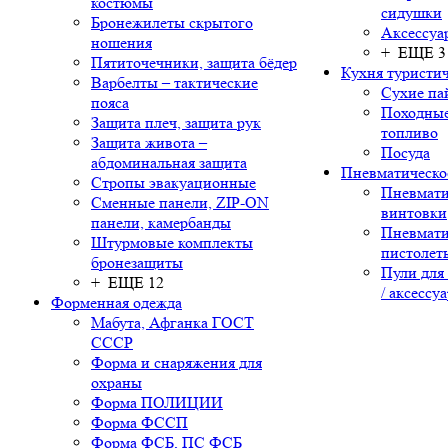
костюмы
сидушки
Бронежилеты скрытого
Аксессуа
ношения
+ ЕЩЕ 3
Пятиточечники, защита бёдер
Кухня туристич
Варбелты – тактические
Сухие па
пояса
Походные
Защита плеч, защита рук
топливо
Защита живота –
Посуда
абдоминальная защита
Пневматическо
Стропы эвакуационные
Пневмати
Сменные панели, ZIP-ON
винтовки
панели, камербанды
Пневмати
Штурмовые комплекты
пистолет
бронезащиты
Пули для
+ ЕЩЕ 12
/ аксессу
Форменная одежда
Мабута, Афганка ГОСТ
СССР
Форма и снаряжения для
охраны
Форма ПОЛИЦИИ
Форма ФССП
Форма ФСБ, ПС ФСБ