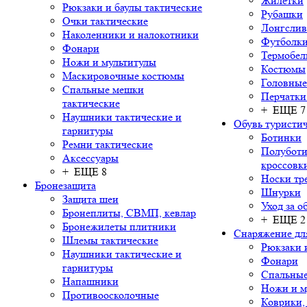
Жилетки
Рюкзаки и баулы тактические
Рубашки
Очки тактические
Лонгсли
Наколенники и налокотники
Футболки
Фонари
Термобел
Ножи и мультитулы
Костюмы
Маскировочные костюмы
Головные
Спальные мешки
Перчатки
тактические
+ ЕЩЕ 7
Наушники тактические и
Обувь туристич
гарнитуры
Ботинки
Ремни тактические
Полуботи
Аксессуары
кроссовк
+ ЕЩЕ 8
Носки тр
Бронезащита
Шнурки
Защита шеи
Уход за о
Бронеплиты, СВМП, кевлар
+ ЕЩЕ 2
Бронежилеты плитники
Снаряжение дл
Шлемы тактические
Рюкзаки 
Наушники тактические и
Фонари
гарнитуры
Спальны
Напашники
Ножи и м
Противоосколочные
Коврики,