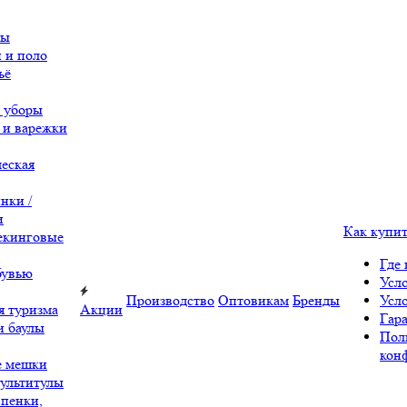
вы
 и поло
ьё
 уборы
 и варежки
еская
нки /
и
Как купи
екинговые
Где 
бувью
Усл
Производство
Оптовикам
Бренды
Усл
я туризма
Акции
Гара
и баулы
Пол
кон
е мешки
ультитулы
 пенки,