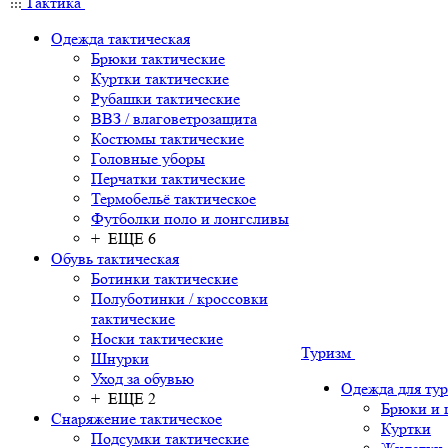
Тактика
Одежда тактическая
Брюки тактические
Куртки тактические
Рубашки тактические
ВВЗ / влаговетрозащита
Костюмы тактические
Головные уборы
Перчатки тактические
Термобельё тактическое
Футболки поло и лонгсливы
+ ЕЩЕ 6
Обувь тактическая
Ботинки тактические
Полуботинки / кроссовки
тактические
Носки тактические
Туризм
Шнурки
Уход за обувью
Одежда для ту
+ ЕЩЕ 2
Брюки и
Снаряжение тактическое
Куртки
Подсумки тактические