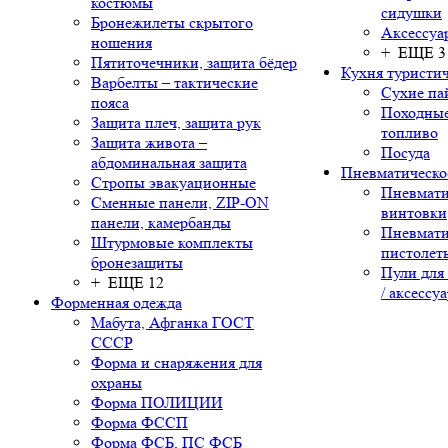
костюмы
сидушки
Бронежилеты скрытого
Аксессуа
ношения
+ ЕЩЕ 3
Пятиточечники, защита бёдер
Кухня туристич
Варбелты – тактические
Сухие па
пояса
Походные
Защита плеч, защита рук
топливо
Защита живота –
Посуда
абдоминальная защита
Пневматическо
Стропы эвакуационные
Пневмати
Сменные панели, ZIP-ON
винтовки
панели, камербанды
Пневмати
Штурмовые комплекты
пистолет
бронезащиты
Пули для
+ ЕЩЕ 12
/ аксессу
Форменная одежда
Мабута, Афганка ГОСТ
СССР
Форма и снаряжения для
охраны
Форма ПОЛИЦИИ
Форма ФССП
Форма ФСБ, ПС ФСБ