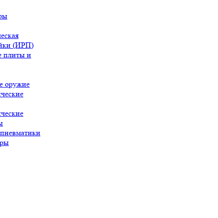
ры
еская
йки (ИРП)
 плиты и
е оружие
ческие
ческие
ы
 пневматики
ары