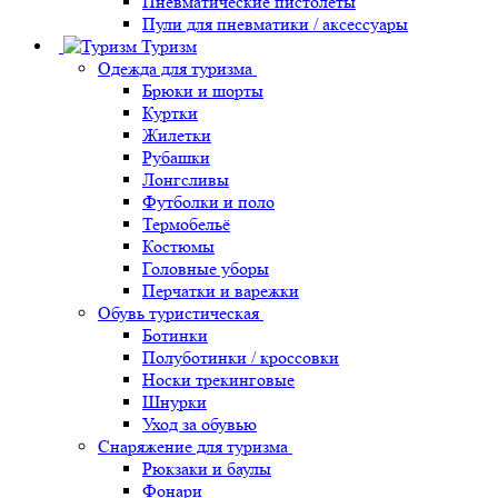
Пневматические пистолеты
Пули для пневматики / аксессуары
Туризм
Одежда для туризма
Брюки и шорты
Куртки
Жилетки
Рубашки
Лонгсливы
Футболки и поло
Термобельё
Костюмы
Головные уборы
Перчатки и варежки
Обувь туристическая
Ботинки
Полуботинки / кроссовки
Носки трекинговые
Шнурки
Уход за обувью
Снаряжение для туризма
Рюкзаки и баулы
Фонари