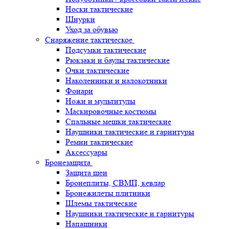
Носки тактические
Шнурки
Уход за обувью
Снаряжение тактическое
Подсумки тактические
Рюкзаки и баулы тактические
Очки тактические
Наколенники и налокотники
Фонари
Ножи и мультитулы
Маскировочные костюмы
Спальные мешки тактические
Наушники тактические и гарнитуры
Ремни тактические
Аксессуары
Бронезащита
Защита шеи
Бронеплиты, СВМП, кевлар
Бронежилеты плитники
Шлемы тактические
Наушники тактические и гарнитуры
Напашники