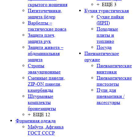
скрытого ношения
+ ЕЩЕ 3
Пятиточечники,
Кухня туристическая
защита бёдер
Сухие пайки
Варбелты –
(ИРП)
тактические пояса
Походные
Защита плеч,
плиты и
защита рук
топливо
Защита живота –
Посуда
абдоминальная
Пневматическое
защита
оружие
Стропы
Пневматические
эвакуационные
винтовки
Сменные панели,
Пневматические
ZIP-ON панели,
пистолеты
камербанды
Пули для
Штурмовые
пневматики /
комплекты
аксессуары
бронезащиты
+ ЕЩЕ 12
Форменная одежда
Мабута, Афганка
ГОСТ СССР