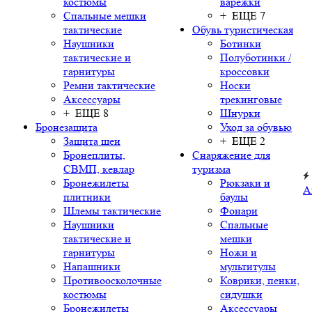
костюмы
варежки
Спальные мешки
+ ЕЩЕ 7
тактические
Обувь туристическая
Наушники
Ботинки
тактические и
Полуботинки /
гарнитуры
кроссовки
Ремни тактические
Носки
Аксессуары
трекинговые
+ ЕЩЕ 8
Шнурки
Бронезащита
Уход за обувью
Защита шеи
+ ЕЩЕ 2
Бронеплиты,
Снаряжение для
СВМП, кевлар
туризма
Бронежилеты
Рюкзаки и
А
плитники
баулы
Шлемы тактические
Фонари
Наушники
Спальные
тактические и
мешки
гарнитуры
Ножи и
Напашники
мультитулы
Противоосколочные
Коврики, пенки,
костюмы
сидушки
Бронежилеты
Аксессуары