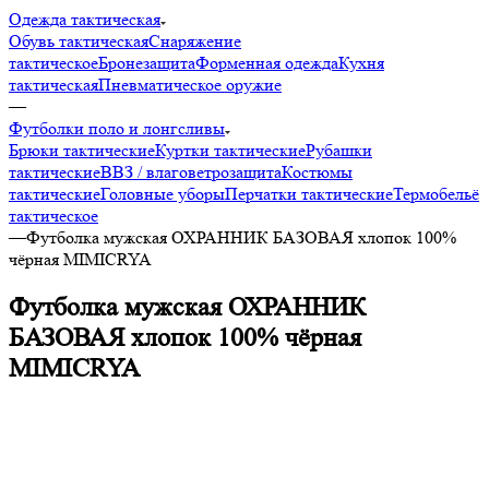
Одежда тактическая
Обувь тактическая
Снаряжение
тактическое
Бронезащита
Форменная одежда
Кухня
тактическая
Пневматическое оружие
—
Футболки поло и лонгсливы
Брюки тактические
Куртки тактические
Рубашки
тактические
ВВЗ / влаговетрозащита
Костюмы
тактические
Головные уборы
Перчатки тактические
Термобельё
тактическое
—
Футболка мужская ОХРАННИК БАЗОВАЯ хлопок 100%
чёрная MIMICRYA
Футболка мужская ОХРАННИК
БАЗОВАЯ хлопок 100% чёрная
MIMICRYA