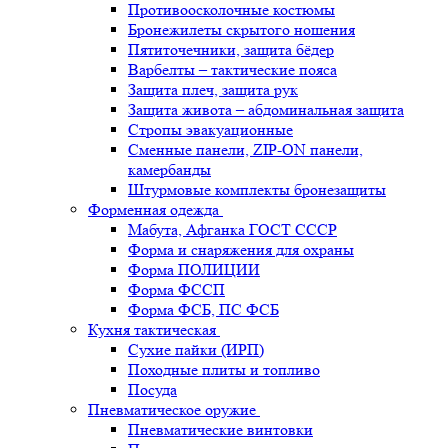
Противоосколочные костюмы
Бронежилеты скрытого ношения
Пятиточечники, защита бёдер
Варбелты – тактические пояса
Защита плеч, защита рук
Защита живота – абдоминальная защита
Стропы эвакуационные
Сменные панели, ZIP-ON панели,
камербанды
Штурмовые комплекты бронезащиты
Форменная одежда
Мабута, Афганка ГОСТ СССР
Форма и снаряжения для охраны
Форма ПОЛИЦИИ
Форма ФССП
Форма ФСБ, ПС ФСБ
Кухня тактическая
Сухие пайки (ИРП)
Походные плиты и топливо
Посуда
Пневматическое оружие
Пневматические винтовки