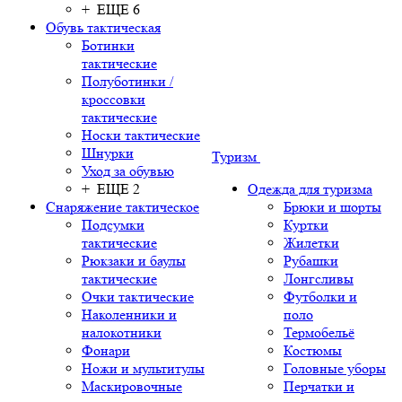
+ ЕЩЕ 6
Обувь тактическая
Ботинки
тактические
Полуботинки /
кроссовки
тактические
Носки тактические
Шнурки
Туризм
Уход за обувью
+ ЕЩЕ 2
Одежда для туризма
Снаряжение тактическое
Брюки и шорты
Подсумки
Куртки
тактические
Жилетки
Рюкзаки и баулы
Рубашки
тактические
Лонгсливы
Очки тактические
Футболки и
Наколенники и
поло
налокотники
Термобельё
Фонари
Костюмы
Ножи и мультитулы
Головные уборы
Маскировочные
Перчатки и