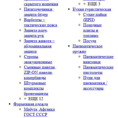
скрытого ношения
+ ЕЩЕ 3
Пятиточечники,
Кухня туристическая
защита бёдер
Сухие пайки
Варбелты –
(ИРП)
тактические пояса
Походные
Защита плеч,
плиты и
защита рук
топливо
Защита живота –
Посуда
абдоминальная
Пневматическое
защита
оружие
Стропы
Пневматические
эвакуационные
винтовки
Сменные панели,
Пневматические
ZIP-ON панели,
пистолеты
камербанды
Пули для
Штурмовые
пневматики /
комплекты
аксессуары
бронезащиты
+ ЕЩЕ 12
Форменная одежда
Мабута, Афганка
ГОСТ СССР