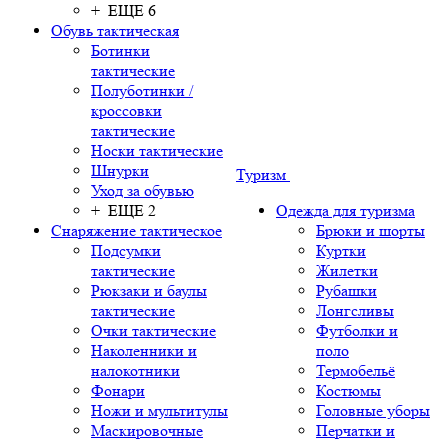
+ ЕЩЕ 6
Обувь тактическая
Ботинки
тактические
Полуботинки /
кроссовки
тактические
Носки тактические
Шнурки
Туризм
Уход за обувью
+ ЕЩЕ 2
Одежда для туризма
Снаряжение тактическое
Брюки и шорты
Подсумки
Куртки
тактические
Жилетки
Рюкзаки и баулы
Рубашки
тактические
Лонгсливы
Очки тактические
Футболки и
Наколенники и
поло
налокотники
Термобельё
Фонари
Костюмы
Ножи и мультитулы
Головные уборы
Маскировочные
Перчатки и