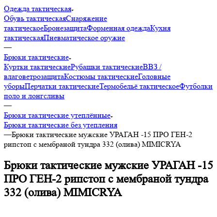
Одежда тактическая
Обувь тактическая
Снаряжение
тактическое
Бронезащита
Форменная одежда
Кухня
тактическая
Пневматическое оружие
—
Брюки тактические
Куртки тактические
Рубашки тактические
ВВЗ /
влаговетрозащита
Костюмы тактические
Головные
уборы
Перчатки тактические
Термобельё тактическое
Футболки
поло и лонгсливы
—
Брюки тактические утеплённые
Брюки тактические без утепления
—
Брюки тактические мужские УРАГАН -15 ПРО ГЕН-2
рипстоп с мембраной тундра 332 (олива) MIMICRYA
Брюки тактические мужские УРАГАН -15
ПРО ГЕН-2 рипстоп с мембраной тундра
332 (олива) MIMICRYA