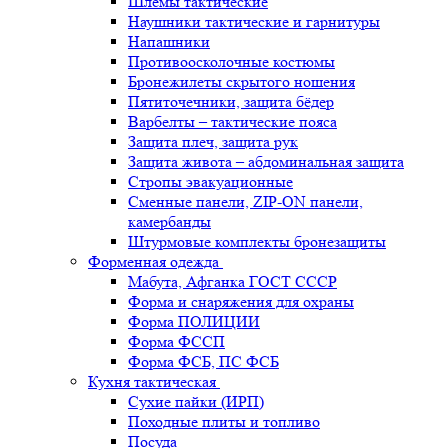
Шлемы тактические
Наушники тактические и гарнитуры
Напашники
Противоосколочные костюмы
Бронежилеты скрытого ношения
Пятиточечники, защита бёдер
Варбелты – тактические пояса
Защита плеч, защита рук
Защита живота – абдоминальная защита
Стропы эвакуационные
Сменные панели, ZIP-ON панели,
камербанды
Штурмовые комплекты бронезащиты
Форменная одежда
Мабута, Афганка ГОСТ СССР
Форма и снаряжения для охраны
Форма ПОЛИЦИИ
Форма ФССП
Форма ФСБ, ПС ФСБ
Кухня тактическая
Сухие пайки (ИРП)
Походные плиты и топливо
Посуда