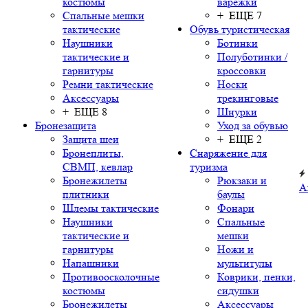
костюмы
варежки
Спальные мешки
+ ЕЩЕ 7
тактические
Обувь туристическая
Наушники
Ботинки
тактические и
Полуботинки /
гарнитуры
кроссовки
Ремни тактические
Носки
Аксессуары
трекинговые
+ ЕЩЕ 8
Шнурки
Бронезащита
Уход за обувью
Защита шеи
+ ЕЩЕ 2
Бронеплиты,
Снаряжение для
СВМП, кевлар
туризма
Бронежилеты
Рюкзаки и
А
плитники
баулы
Шлемы тактические
Фонари
Наушники
Спальные
тактические и
мешки
гарнитуры
Ножи и
Напашники
мультитулы
Противоосколочные
Коврики, пенки,
костюмы
сидушки
Бронежилеты
Аксессуары