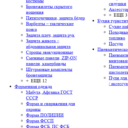
костюмы
сидушки
Бронежилеты скрытого
Аксессуа
ношения
+ ЕЩЕ 3
Пятиточечники, защита бёдер
Кухня туристич
Варбелты – тактические
Сухие па
пояса
Походные
Защита плеч, защита рук
топливо
Защита живота –
Посуда
абдоминальная защита
Пневматическо
Стропы эвакуационные
Пневмати
Сменные панели, ZIP-ON
винтовки
панели, камербанды
Пневмати
Штурмовые комплекты
пистолет
бронезащиты
Пули для
+ ЕЩЕ 12
/ аксессу
Форменная одежда
Мабута, Афганка ГОСТ
СССР
Форма и снаряжения для
охраны
Форма ПОЛИЦИИ
Форма ФССП
Форма ФСБ, ПС ФСБ