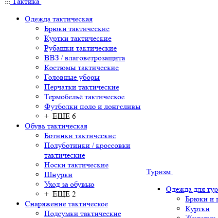
Тактика
Одежда тактическая
Брюки тактические
Куртки тактические
Рубашки тактические
ВВЗ / влаговетрозащита
Костюмы тактические
Головные уборы
Перчатки тактические
Термобельё тактическое
Футболки поло и лонгсливы
+ ЕЩЕ 6
Обувь тактическая
Ботинки тактические
Полуботинки / кроссовки
тактические
Носки тактические
Туризм
Шнурки
Уход за обувью
Одежда для ту
+ ЕЩЕ 2
Брюки и
Снаряжение тактическое
Куртки
Подсумки тактические