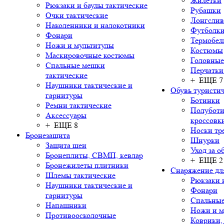
Жилетки
Рюкзаки и баулы тактические
Рубашки
Очки тактические
Лонгсли
Наколенники и налокотники
Футболки
Фонари
Термобел
Ножи и мультитулы
Костюмы
Маскировочные костюмы
Головные
Спальные мешки
Перчатки
тактические
+ ЕЩЕ 7
Наушники тактические и
Обувь туристич
гарнитуры
Ботинки
Ремни тактические
Полуботи
Аксессуары
кроссовк
+ ЕЩЕ 8
Носки тр
Бронезащита
Шнурки
Защита шеи
Уход за о
Бронеплиты, СВМП, кевлар
+ ЕЩЕ 2
Бронежилеты плитники
Снаряжение дл
Шлемы тактические
Рюкзаки 
Наушники тактические и
Фонари
гарнитуры
Спальны
Напашники
Ножи и м
Противоосколочные
Коврики,