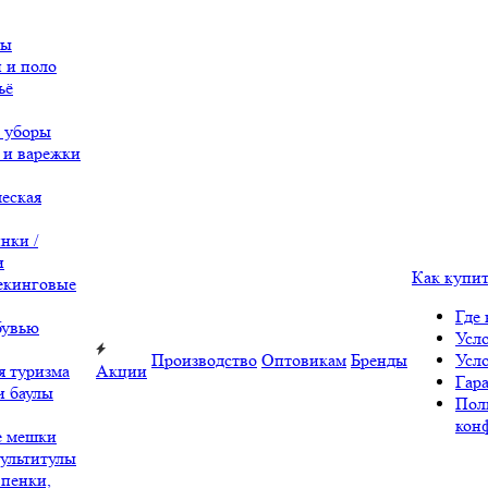
вы
 и поло
ьё
 уборы
 и варежки
еская
нки /
и
Как купи
екинговые
Где 
бувью
Усл
Производство
Оптовикам
Бренды
Усл
я туризма
Акции
Гара
и баулы
Пол
кон
е мешки
ультитулы
 пенки,