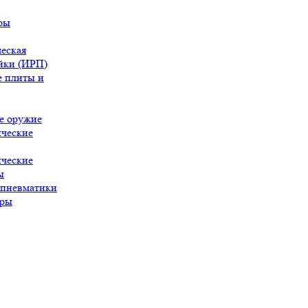
ры
еская
йки (ИРП)
 плиты и
е оружие
ческие
ческие
ы
 пневматики
ары