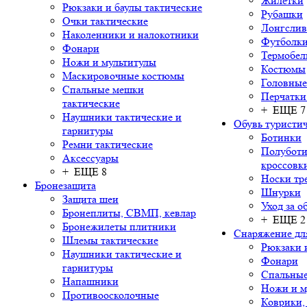
Жилетки
Рюкзаки и баулы тактические
Рубашки
Очки тактические
Лонгсли
Наколенники и налокотники
Футболки
Фонари
Термобел
Ножи и мультитулы
Костюмы
Маскировочные костюмы
Головные
Спальные мешки
Перчатки
тактические
+ ЕЩЕ 7
Наушники тактические и
Обувь туристич
гарнитуры
Ботинки
Ремни тактические
Полуботи
Аксессуары
кроссовк
+ ЕЩЕ 8
Носки тр
Бронезащита
Шнурки
Защита шеи
Уход за о
Бронеплиты, СВМП, кевлар
+ ЕЩЕ 2
Бронежилеты плитники
Снаряжение дл
Шлемы тактические
Рюкзаки 
Наушники тактические и
Фонари
гарнитуры
Спальны
Напашники
Ножи и м
Противоосколочные
Коврики,