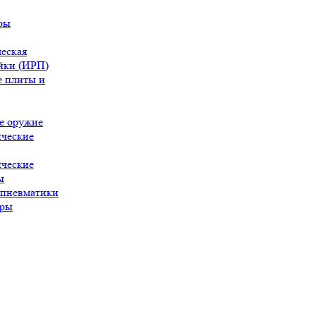
ры
еская
йки (ИРП)
 плиты и
е оружие
ческие
ческие
ы
 пневматики
ары