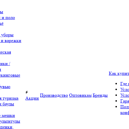
вы
 и поло
ьё
 уборы
 и варежки
еская
нки /
и
Как купи
екинговые
Где 
бувью
Усл
Производство
Оптовикам
Бренды
Усл
я туризма
Акции
Гара
и баулы
Пол
кон
е мешки
ультитулы
 пенки,