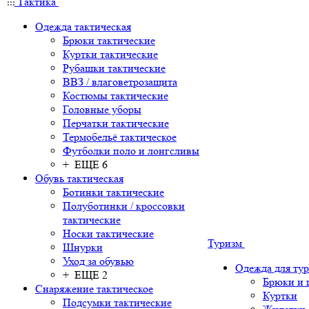
Тактика
Одежда тактическая
Брюки тактические
Куртки тактические
Рубашки тактические
ВВЗ / влаговетрозащита
Костюмы тактические
Головные уборы
Перчатки тактические
Термобельё тактическое
Футболки поло и лонгсливы
+ ЕЩЕ 6
Обувь тактическая
Ботинки тактические
Полуботинки / кроссовки
тактические
Носки тактические
Туризм
Шнурки
Уход за обувью
Одежда для ту
+ ЕЩЕ 2
Брюки и
Снаряжение тактическое
Куртки
Подсумки тактические