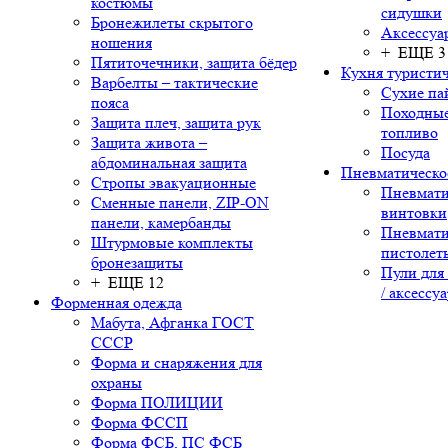
костюмы
сидушки
Бронежилеты скрытого
Аксессуа
ношения
+ ЕЩЕ 3
Пятиточечники, защита бёдер
Кухня туристич
Варбелты – тактические
Сухие па
пояса
Походные
Защита плеч, защита рук
топливо
Защита живота –
Посуда
абдоминальная защита
Пневматическо
Стропы эвакуационные
Пневмати
Сменные панели, ZIP-ON
винтовки
панели, камербанды
Пневмати
Штурмовые комплекты
пистолет
бронезащиты
Пули для
+ ЕЩЕ 12
/ аксессу
Форменная одежда
Мабута, Афганка ГОСТ
СССР
Форма и снаряжения для
охраны
Форма ПОЛИЦИИ
Форма ФССП
Форма ФСБ, ПС ФСБ