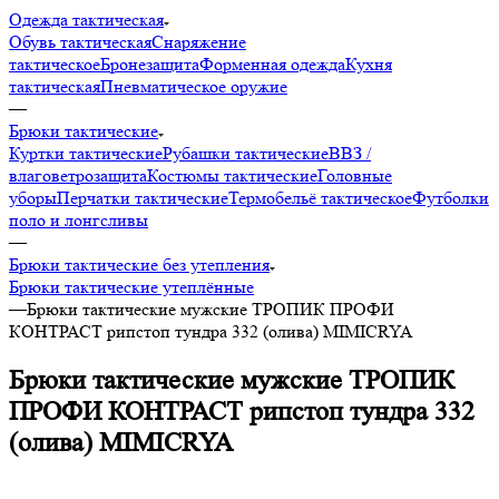
Одежда тактическая
Обувь тактическая
Снаряжение
тактическое
Бронезащита
Форменная одежда
Кухня
тактическая
Пневматическое оружие
—
Брюки тактические
Куртки тактические
Рубашки тактические
ВВЗ /
влаговетрозащита
Костюмы тактические
Головные
уборы
Перчатки тактические
Термобельё тактическое
Футболки
поло и лонгсливы
—
Брюки тактические без утепления
Брюки тактические утеплённые
—
Брюки тактические мужские ТРОПИК ПРОФИ
КОНТРАСТ рипстоп тундра 332 (олива) MIMICRYA
Брюки тактические мужские ТРОПИК
ПРОФИ КОНТРАСТ рипстоп тундра 332
(олива) MIMICRYA