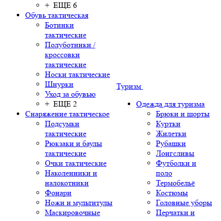
+ ЕЩЕ 6
Обувь тактическая
Ботинки
тактические
Полуботинки /
кроссовки
тактические
Носки тактические
Шнурки
Туризм
Уход за обувью
+ ЕЩЕ 2
Одежда для туризма
Снаряжение тактическое
Брюки и шорты
Подсумки
Куртки
тактические
Жилетки
Рюкзаки и баулы
Рубашки
тактические
Лонгсливы
Очки тактические
Футболки и
Наколенники и
поло
налокотники
Термобельё
Фонари
Костюмы
Ножи и мультитулы
Головные уборы
Маскировочные
Перчатки и