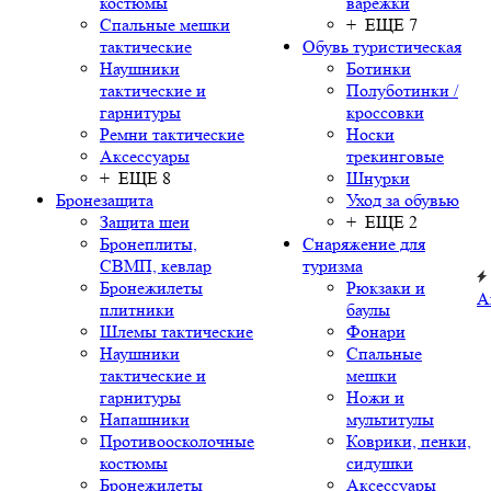
костюмы
варежки
Спальные мешки
+ ЕЩЕ 7
тактические
Обувь туристическая
Наушники
Ботинки
тактические и
Полуботинки /
гарнитуры
кроссовки
Ремни тактические
Носки
Аксессуары
трекинговые
+ ЕЩЕ 8
Шнурки
Бронезащита
Уход за обувью
Защита шеи
+ ЕЩЕ 2
Бронеплиты,
Снаряжение для
СВМП, кевлар
туризма
Бронежилеты
Рюкзаки и
А
плитники
баулы
Шлемы тактические
Фонари
Наушники
Спальные
тактические и
мешки
гарнитуры
Ножи и
Напашники
мультитулы
Противоосколочные
Коврики, пенки,
костюмы
сидушки
Бронежилеты
Аксессуары