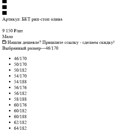
Артикул:
БКТ рип-стоп олива
9 150
₽
/шт
Мало
Нашли дешевле? Пришлите ссылку - сделаем скидку!
Выбранный размер
—
46/170
46/170
50/170
50/182
54/170
54/188
56/176
56/182
58/188
60/176
60/182
60/188
62/182
64/182