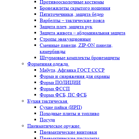
Противоосколочные костюмы
Бронежилеты скрытого ношения
Пятиточечники, защита бёдер
Варбелты – тактические пояса
Защита плеч, защита рук
Защита живота – абдоминальная защита
Стропы эвакуационные
Сменные панели, ZIP-ON панели,
камербанды
Штурмовые комплекты бронезащиты
Форменная одежда
Мабута, Афганка ГОСТ СССР
Форма и снаряжения для охраны
Форма ПОЛИЦИИ
Форма ФССП
Форма ФСБ, ПС ФСБ
Кухня тактическая
Сухие пайки (ИРП)
Походные плиты и топливо
Посуда
Пневматическое оружие
Пневматические винтовки
Пневматические пистолеты