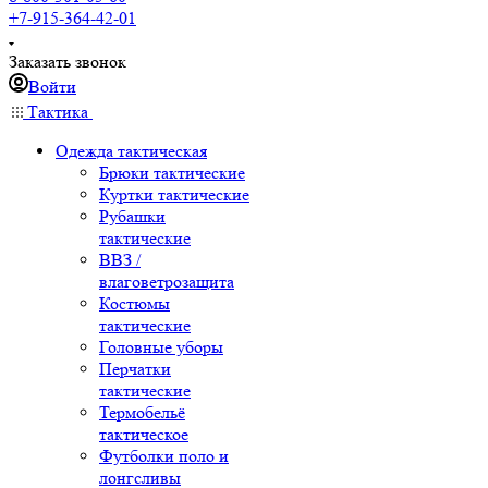
+7-915-364-42-01
Заказать звонок
Войти
Тактика
Одежда тактическая
Брюки тактические
Куртки тактические
Рубашки
тактические
ВВЗ /
влаговетрозащита
Костюмы
тактические
Головные уборы
Перчатки
тактические
Термобельё
тактическое
Футболки поло и
лонгсливы