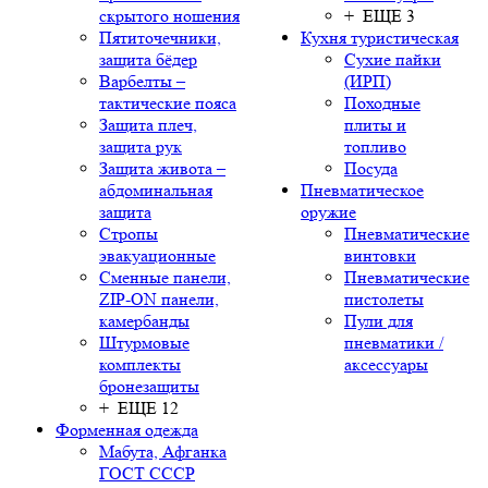
скрытого ношения
+ ЕЩЕ 3
Пятиточечники,
Кухня туристическая
защита бёдер
Сухие пайки
Варбелты –
(ИРП)
тактические пояса
Походные
Защита плеч,
плиты и
защита рук
топливо
Защита живота –
Посуда
абдоминальная
Пневматическое
защита
оружие
Стропы
Пневматические
эвакуационные
винтовки
Сменные панели,
Пневматические
ZIP-ON панели,
пистолеты
камербанды
Пули для
Штурмовые
пневматики /
комплекты
аксессуары
бронезащиты
+ ЕЩЕ 12
Форменная одежда
Мабута, Афганка
ГОСТ СССР