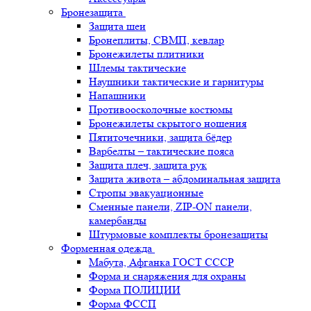
Бронезащита
Защита шеи
Бронеплиты, СВМП, кевлар
Бронежилеты плитники
Шлемы тактические
Наушники тактические и гарнитуры
Напашники
Противоосколочные костюмы
Бронежилеты скрытого ношения
Пятиточечники, защита бёдер
Варбелты – тактические пояса
Защита плеч, защита рук
Защита живота – абдоминальная защита
Стропы эвакуационные
Сменные панели, ZIP-ON панели,
камербанды
Штурмовые комплекты бронезащиты
Форменная одежда
Мабута, Афганка ГОСТ СССР
Форма и снаряжения для охраны
Форма ПОЛИЦИИ
Форма ФССП