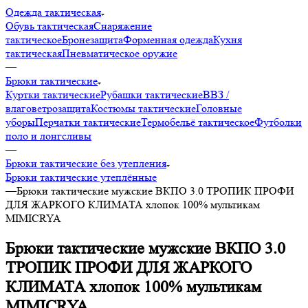
Одежда тактическая
Обувь тактическая
Снаряжение
тактическое
Бронезащита
Форменная одежда
Кухня
тактическая
Пневматическое оружие
—
Брюки тактические
Куртки тактические
Рубашки тактические
ВВЗ /
влаговетрозащита
Костюмы тактические
Головные
уборы
Перчатки тактические
Термобельё тактическое
Футболки
поло и лонгсливы
—
Брюки тактические без утепления
Брюки тактические утеплённые
—
Брюки тактические мужские ВКПО 3.0 ТРОПИК ПРОФИ
ДЛЯ ЖАРКОГО КЛИМАТА хлопок 100% мультикам
MIMICRYA
Брюки тактические мужские ВКПО 3.0
ТРОПИК ПРОФИ ДЛЯ ЖАРКОГО
КЛИМАТА хлопок 100% мультикам
MIMICRYA