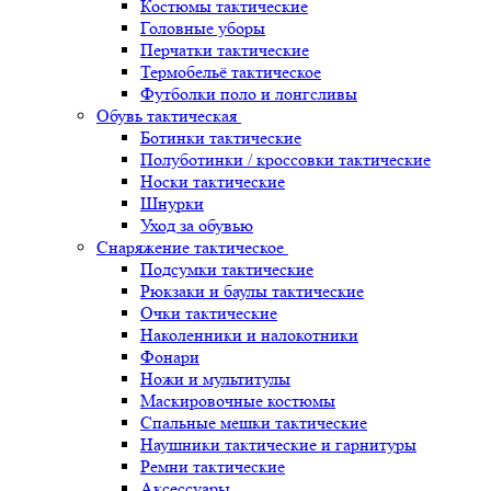
Костюмы тактические
Головные уборы
Перчатки тактические
Термобельё тактическое
Футболки поло и лонгсливы
Обувь тактическая
Ботинки тактические
Полуботинки / кроссовки тактические
Носки тактические
Шнурки
Уход за обувью
Снаряжение тактическое
Подсумки тактические
Рюкзаки и баулы тактические
Очки тактические
Наколенники и налокотники
Фонари
Ножи и мультитулы
Маскировочные костюмы
Спальные мешки тактические
Наушники тактические и гарнитуры
Ремни тактические
Аксессуары