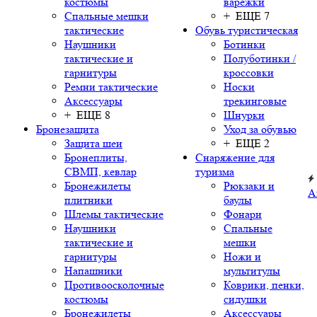
костюмы
варежки
Спальные мешки
+ ЕЩЕ 7
тактические
Обувь туристическая
Наушники
Ботинки
тактические и
Полуботинки /
гарнитуры
кроссовки
Ремни тактические
Носки
Аксессуары
трекинговые
+ ЕЩЕ 8
Шнурки
Бронезащита
Уход за обувью
Защита шеи
+ ЕЩЕ 2
Бронеплиты,
Снаряжение для
СВМП, кевлар
туризма
Бронежилеты
Рюкзаки и
А
плитники
баулы
Шлемы тактические
Фонари
Наушники
Спальные
тактические и
мешки
гарнитуры
Ножи и
Напашники
мультитулы
Противоосколочные
Коврики, пенки,
костюмы
сидушки
Бронежилеты
Аксессуары