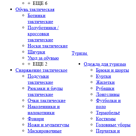
+ ЕЩЕ 6
Обувь тактическая
Ботинки
тактические
Полуботинки /
кроссовки
тактические
Носки тактические
Шнурки
Туризм
Уход за обувью
+ ЕЩЕ 2
Одежда для туризма
Снаряжение тактическое
Брюки и шорты
Подсумки
Куртки
тактические
Жилетки
Рюкзаки и баулы
Рубашки
тактические
Лонгсливы
Очки тактические
Футболки и
Наколенники и
поло
налокотники
Термобельё
Фонари
Костюмы
Ножи и мультитулы
Головные уборы
Маскировочные
Перчатки и