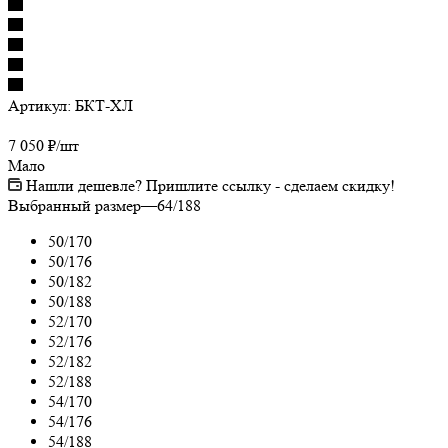
Артикул:
БКТ-ХЛ
7 050
₽
/шт
Мало
Нашли дешевле? Пришлите ссылку - сделаем скидку!
Выбранный размер
—
64/188
50/170
50/176
50/182
50/188
52/170
52/176
52/182
52/188
54/170
54/176
54/188