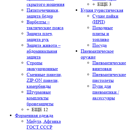
скрытого ношения
+ ЕЩЕ 3
Пятиточечники,
Кухня туристическая
защита бёдер
Сухие пайки
Варбелты –
(ИРП)
тактические пояса
Походные
Защита плеч,
плиты и
защита рук
топливо
Защита живота –
Посуда
абдоминальная
Пневматическое
защита
оружие
Стропы
Пневматические
эвакуационные
винтовки
Сменные панели,
Пневматические
ZIP-ON панели,
пистолеты
камербанды
Пули для
Штурмовые
пневматики /
комплекты
аксессуары
бронезащиты
+ ЕЩЕ 12
Форменная одежда
Мабута, Афганка
ГОСТ СССР