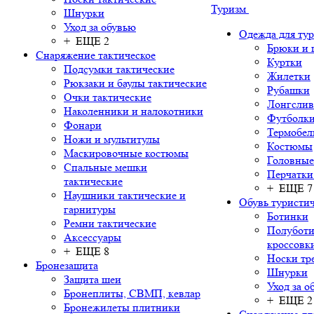
Туризм
Шнурки
Уход за обувью
Одежда для ту
+ ЕЩЕ 2
Брюки и
Снаряжение тактическое
Куртки
Подсумки тактические
Жилетки
Рюкзаки и баулы тактические
Рубашки
Очки тактические
Лонгсли
Наколенники и налокотники
Футболки
Фонари
Термобел
Ножи и мультитулы
Костюмы
Маскировочные костюмы
Головные
Спальные мешки
Перчатки
тактические
+ ЕЩЕ 7
Наушники тактические и
Обувь туристич
гарнитуры
Ботинки
Ремни тактические
Полуботи
Аксессуары
кроссовк
+ ЕЩЕ 8
Носки тр
Бронезащита
Шнурки
Защита шеи
Уход за о
Бронеплиты, СВМП, кевлар
+ ЕЩЕ 2
Бронежилеты плитники