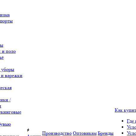
ризма
 шорты
вы
 и поло
ьё
 уборы
 и варежки
еская
нки /
и
Как купи
екинговые
Где 
бувью
Усл
Производство
Оптовикам
Бренды
Усл