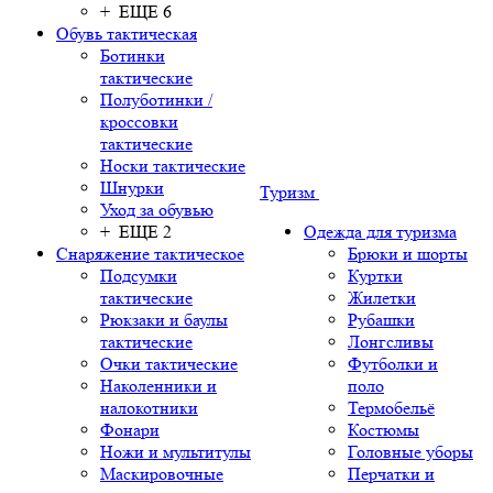
+ ЕЩЕ 6
Обувь тактическая
Ботинки
тактические
Полуботинки /
кроссовки
тактические
Носки тактические
Шнурки
Туризм
Уход за обувью
+ ЕЩЕ 2
Одежда для туризма
Снаряжение тактическое
Брюки и шорты
Подсумки
Куртки
тактические
Жилетки
Рюкзаки и баулы
Рубашки
тактические
Лонгсливы
Очки тактические
Футболки и
Наколенники и
поло
налокотники
Термобельё
Фонари
Костюмы
Ножи и мультитулы
Головные уборы
Маскировочные
Перчатки и