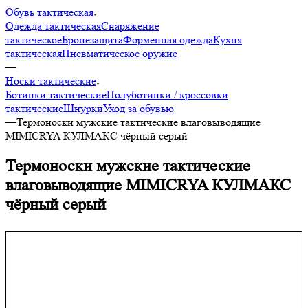
Обувь тактическая
Одежда тактическая
Снаряжение
тактическое
Бронезащита
Форменная одежда
Кухня
тактическая
Пневматическое оружие
—
Носки тактические
Ботинки тактические
Полуботинки / кроссовки
тактические
Шнурки
Уход за обувью
—
Термоноски мужские тактические влаговыводящие
MIMICRYA КУЛМАКС чёрный серый
Термоноски мужские тактические
влаговыводящие MIMICRYA КУЛМАКС
чёрный серый