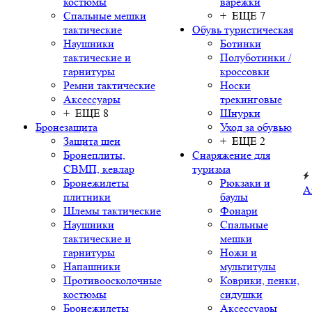
костюмы
варежки
Спальные мешки
+ ЕЩЕ 7
тактические
Обувь туристическая
Наушники
Ботинки
тактические и
Полуботинки /
гарнитуры
кроссовки
Ремни тактические
Носки
Аксессуары
трекинговые
+ ЕЩЕ 8
Шнурки
Бронезащита
Уход за обувью
Защита шеи
+ ЕЩЕ 2
Бронеплиты,
Снаряжение для
СВМП, кевлар
туризма
Бронежилеты
Рюкзаки и
А
плитники
баулы
Шлемы тактические
Фонари
Наушники
Спальные
тактические и
мешки
гарнитуры
Ножи и
Напашники
мультитулы
Противоосколочные
Коврики, пенки,
костюмы
сидушки
Бронежилеты
Аксессуары