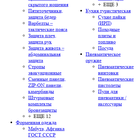
скрытого ношения
+ ЕЩЕ 3
Пятиточечники,
Кухня туристическая
защита бёдер
Сухие пайки
Варбелты –
(ИРП)
тактические пояса
Походные
Защита плеч,
плиты и
защита рук
топливо
Защита живота –
Посуда
абдоминальная
Пневматическое
защита
оружие
Стропы
Пневматические
эвакуационные
винтовки
Сменные панели,
Пневматические
ZIP-ON панели,
пистолеты
камербанды
Пули для
Штурмовые
пневматики /
комплекты
аксессуары
бронезащиты
+ ЕЩЕ 12
Форменная одежда
Мабута, Афганка
ГОСТ СССР