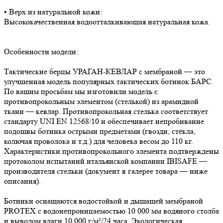
• Верх из натуральной кожи:
Высококачественная водоотталкивающая натуральная кожа.
Особенности модели:
Тактические берцы УРАГАН-КЕВЛАР с мембраной — это
улучшенная модель популярных тактических ботинок БАРС.
По вашим просьбам мы изготовили модель с
противопрокольным элементом (стелькой) из арамидной
ткани — кевлар. Противопрокольная стелька соответствует
стандарту UNI EN 12568/10 и обеспечивает непробивание
подошвы ботинка острыми предметами (гвозди, стёкла,
колючая проволока и т.д.) для человека весом до 110 кг.
Характеристики противопрокольного элемента подтверждены
протоколом испытаний итальянской компании IBISAFE —
производителя стельки (документ в галерее товара — ниже
описания).
Ботинки оснащаются водостойкой и дышащей мембраной
PROTEX с водонепроницаемостью 10 000 мм водяного столба
и выводом влаги 10 000 г/м²/24 часа. Экологическая