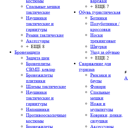
костюмы
варежки
Спальные мешки
+ ЕЩЕ 7
тактические
Обувь туристическая
Наушники
Ботинки
тактические и
Полуботинки /
гарнитуры
кроссовки
Ремни тактические
Носки
Аксессуары
трекинговые
+ ЕЩЕ 8
Шнурки
Бронезащита
Уход за обувью
Защита шеи
+ ЕЩЕ 2
Бронеплиты,
Снаряжение для
СВМП, кевлар
туризма
Бронежилеты
Рюкзаки и
А
плитники
баулы
Шлемы тактические
Фонари
Наушники
Спальные
тактические и
мешки
гарнитуры
Ножи и
Напашники
мультитулы
Противоосколочные
Коврики, пенки,
костюмы
сидушки
Бронежилеты
Аксессуары