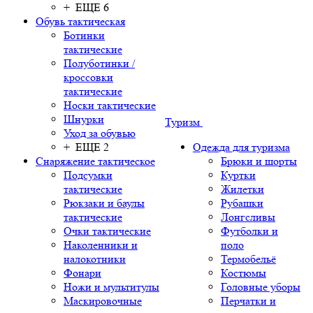
+ ЕЩЕ 6
Обувь тактическая
Ботинки
тактические
Полуботинки /
кроссовки
тактические
Носки тактические
Шнурки
Туризм
Уход за обувью
+ ЕЩЕ 2
Одежда для туризма
Снаряжение тактическое
Брюки и шорты
Подсумки
Куртки
тактические
Жилетки
Рюкзаки и баулы
Рубашки
тактические
Лонгсливы
Очки тактические
Футболки и
Наколенники и
поло
налокотники
Термобельё
Фонари
Костюмы
Ножи и мультитулы
Головные уборы
Маскировочные
Перчатки и