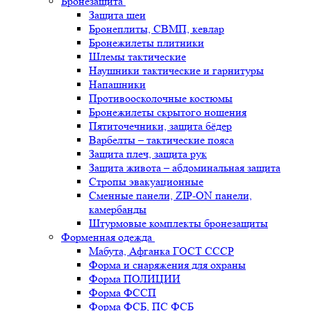
Бронезащита
Защита шеи
Бронеплиты, СВМП, кевлар
Бронежилеты плитники
Шлемы тактические
Наушники тактические и гарнитуры
Напашники
Противоосколочные костюмы
Бронежилеты скрытого ношения
Пятиточечники, защита бёдер
Варбелты – тактические пояса
Защита плеч, защита рук
Защита живота – абдоминальная защита
Стропы эвакуационные
Сменные панели, ZIP-ON панели,
камербанды
Штурмовые комплекты бронезащиты
Форменная одежда
Мабута, Афганка ГОСТ СССР
Форма и снаряжения для охраны
Форма ПОЛИЦИИ
Форма ФССП
Форма ФСБ, ПС ФСБ