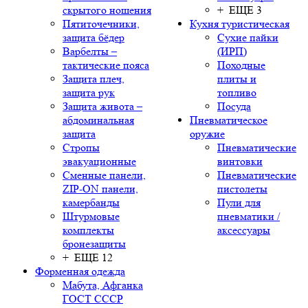
скрытого ношения
+ ЕЩЕ 3
Пятиточечники,
Кухня туристическая
защита бёдер
Сухие пайки
Варбелты –
(ИРП)
тактические пояса
Походные
Защита плеч,
плиты и
защита рук
топливо
Защита живота –
Посуда
абдоминальная
Пневматическое
защита
оружие
Стропы
Пневматические
эвакуационные
винтовки
Сменные панели,
Пневматические
ZIP-ON панели,
пистолеты
камербанды
Пули для
Штурмовые
пневматики /
комплекты
аксессуары
бронезащиты
+ ЕЩЕ 12
Форменная одежда
Мабута, Афганка
ГОСТ СССР