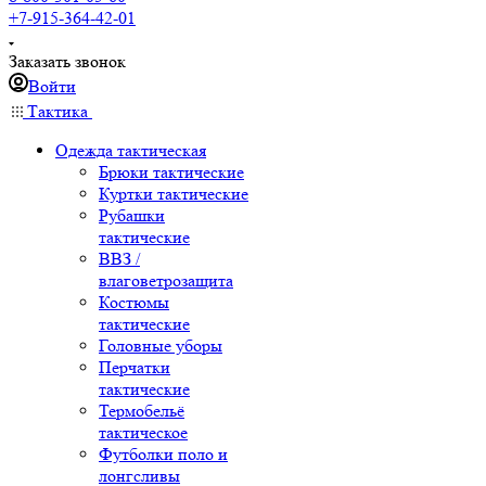
+7-915-364-42-01
Заказать звонок
Войти
Тактика
Одежда тактическая
Брюки тактические
Куртки тактические
Рубашки
тактические
ВВЗ /
влаговетрозащита
Костюмы
тактические
Головные уборы
Перчатки
тактические
Термобельё
тактическое
Футболки поло и
лонгсливы