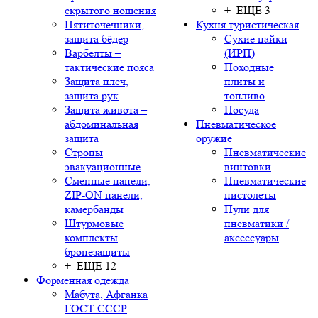
скрытого ношения
+ ЕЩЕ 3
Пятиточечники,
Кухня туристическая
защита бёдер
Сухие пайки
Варбелты –
(ИРП)
тактические пояса
Походные
Защита плеч,
плиты и
защита рук
топливо
Защита живота –
Посуда
абдоминальная
Пневматическое
защита
оружие
Стропы
Пневматические
эвакуационные
винтовки
Сменные панели,
Пневматические
ZIP-ON панели,
пистолеты
камербанды
Пули для
Штурмовые
пневматики /
комплекты
аксессуары
бронезащиты
+ ЕЩЕ 12
Форменная одежда
Мабута, Афганка
ГОСТ СССР