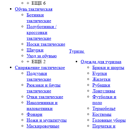
+ ЕЩЕ 6
Обувь тактическая
Ботинки
тактические
Полуботинки /
кроссовки
тактические
Носки тактические
Шнурки
Туризм
Уход за обувью
+ ЕЩЕ 2
Одежда для туризма
Снаряжение тактическое
Брюки и шорты
Подсумки
Куртки
тактические
Жилетки
Рюкзаки и баулы
Рубашки
тактические
Лонгсливы
Очки тактические
Футболки и
Наколенники и
поло
налокотники
Термобельё
Фонари
Костюмы
Ножи и мультитулы
Головные уборы
Маскировочные
Перчатки и