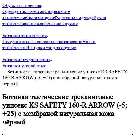
Обувь тактическая
Одежда тактическая
Снаряжение
тактическое
Бронезащита
Форменная одежда
Кухня
тактическая
Пневматическое оружие
—
Ботинки тактические
Полуботинки / кроссовки тактические
Носки
тактические
Шнурки
Уход за обувью
—
Ботинки без утепления
Ботинки утеплённые
—
Ботинки тактические треккинговые унисекс KS SAFETY
160-R ARROW (-5; +25) с мембраной натуральная кожа
чёрный
Ботинки тактические треккинговые
унисекс KS SAFETY 160-R ARROW (-5;
+25) с мембраной натуральная кожа
чёрный