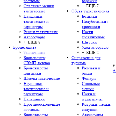
костюмы
варежки
Спальные мешки
+ ЕЩЕ 7
тактические
Обувь туристическая
Наушники
Ботинки
тактические и
Полуботинки /
гарнитуры
кроссовки
Ремни тактические
Носки
Аксессуары
трекинговые
+ ЕЩЕ 8
Шнурки
Бронезащита
Уход за обувью
Защита шеи
+ ЕЩЕ 2
Бронеплиты,
Снаряжение для
СВМП, кевлар
туризма
Бронежилеты
Рюкзаки и
А
плитники
баулы
Шлемы тактические
Фонари
Наушники
Спальные
тактические и
мешки
гарнитуры
Ножи и
Напашники
мультитулы
Противоосколочные
Коврики, пенки,
костюмы
сидушки
Бронежилеты
Аксессуары