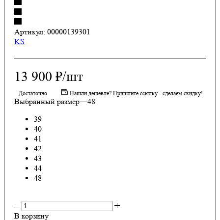
Артикул:
00000139301
KS
13 900
₽
/шт
Достаточно
Нашли дешевле? Пришлите ссылку - сделаем скидку!
Выбранный размер
—
48
39
40
41
42
43
44
48
В корзину