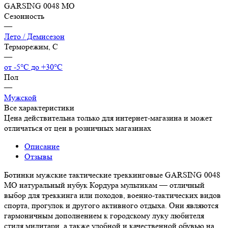
GARSING 0048 МО
Сезонность
—
Лето / Демисезон
Терморежим, C
—
от -5°С до +30°С
Пол
—
Мужской
Все характеристики
Цена действительна только для интернет-магазина и может
отличаться от цен в розничных магазинах
Описание
Отзывы
Ботинки мужские тактические треккинговые GARSING 0048
МО натуральный нубук Кордура мультикам — отличный
выбор для треккинга или походов, военно-тактических видов
спорта, прогулок и другого активного отдыха. Они являются
гармоничным дополнением к городскому луку любителя
стиля милитари, а также удобной и качественной обувью на