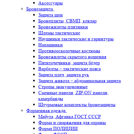
Аксессуары
Бронезащита
Защита шеи
Бронеплиты, СВМП, кевлар
Бронежилеты плитники
Шлемы тактические
Наушники тактические и гарнитуры
Напашники
Противоосколочные костюмы
Бронежилеты скрытого ношения
Пятиточечники, защита бёдер
Варбелты – тактические пояса
Защита плеч, защита рук
Защита живота – абдоминальная защита
Стропы эвакуационные
Сменные панели, ZIP-ON панели,
камербанды
Штурмовые комплекты бронезащиты
Форменная одежда
Мабута, Афганка ГОСТ СССР
Форма и снаряжения для охраны
Форма ПОЛИЦИИ