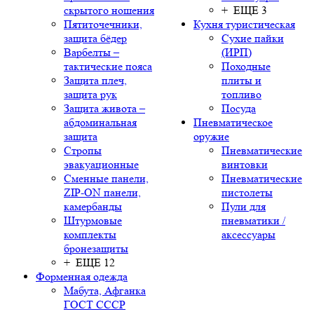
скрытого ношения
+ ЕЩЕ 3
Пятиточечники,
Кухня туристическая
защита бёдер
Сухие пайки
Варбелты –
(ИРП)
тактические пояса
Походные
Защита плеч,
плиты и
защита рук
топливо
Защита живота –
Посуда
абдоминальная
Пневматическое
защита
оружие
Стропы
Пневматические
эвакуационные
винтовки
Сменные панели,
Пневматические
ZIP-ON панели,
пистолеты
камербанды
Пули для
Штурмовые
пневматики /
комплекты
аксессуары
бронезащиты
+ ЕЩЕ 12
Форменная одежда
Мабута, Афганка
ГОСТ СССР