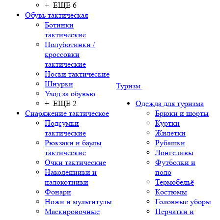
+ ЕЩЕ 6
Обувь тактическая
Ботинки
тактические
Полуботинки /
кроссовки
тактические
Носки тактические
Шнурки
Туризм
Уход за обувью
+ ЕЩЕ 2
Одежда для туризма
Снаряжение тактическое
Брюки и шорты
Подсумки
Куртки
тактические
Жилетки
Рюкзаки и баулы
Рубашки
тактические
Лонгсливы
Очки тактические
Футболки и
Наколенники и
поло
налокотники
Термобельё
Фонари
Костюмы
Ножи и мультитулы
Головные уборы
Маскировочные
Перчатки и