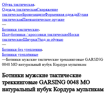
Обувь тактическая
Одежда тактическая
Снаряжение
тактическое
Бронезащита
Форменная одежда
Кухня
тактическая
Пневматическое оружие
—
Ботинки тактические
Полуботинки / кроссовки тактические
Носки
тактические
Шнурки
Уход за обувью
—
Ботинки без утепления
Ботинки утеплённые
—
Ботинки мужские тактические треккинговые GARSING
0048 МО натуральный нубук Кордура мультикам
Ботинки мужские тактические
треккинговые GARSING 0048 МО
натуральный нубук Кордура мультикам