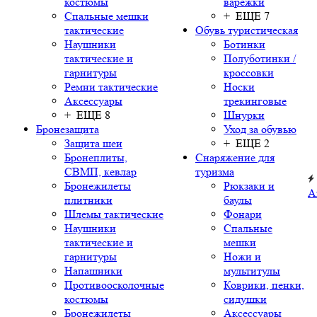
костюмы
варежки
Спальные мешки
+ ЕЩЕ 7
тактические
Обувь туристическая
Наушники
Ботинки
тактические и
Полуботинки /
гарнитуры
кроссовки
Ремни тактические
Носки
Аксессуары
трекинговые
+ ЕЩЕ 8
Шнурки
Бронезащита
Уход за обувью
Защита шеи
+ ЕЩЕ 2
Бронеплиты,
Снаряжение для
СВМП, кевлар
туризма
Бронежилеты
Рюкзаки и
А
плитники
баулы
Шлемы тактические
Фонари
Наушники
Спальные
тактические и
мешки
гарнитуры
Ножи и
Напашники
мультитулы
Противоосколочные
Коврики, пенки,
костюмы
сидушки
Бронежилеты
Аксессуары