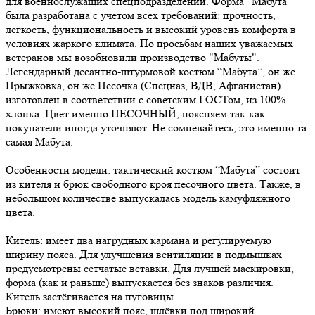
для военнослужащих спецподразделений. Форма “Мабута”
была разработана с учетом всех требований: прочность,
лёгкость, функциональность и высокий уровень комфорта в
условиях жаркого климата. По просьбам наших уважаемых
ветеранов мы возобновили производство "Мабуты".
Легендарный десантно-штурмовой костюм “Мабута”, он же
Прыжковка, он же Песочка (Спецназ, ВДВ, Афганистан)
изготовлен в соответствии с советским ГОСТом, из 100%
хлопка. Цвет именно ПЕСОЧНЫЙ, поясняем так-как
покупатели иногда уточняют. Не сомневайтесь, это именно та
самая Мабута.
Особенности модели: тактический костюм “Мабута” состоит
из кителя и брюк свободного кроя песочного цвета. Также, в
небольшом количестве выпускалась модель камуфляжного
цвета.
Китель: имеет два нагрудных кармана и регулируемую
ширину пояса. Для улучшения вентиляции в подмышках
предусмотрены сетчатые вставки. Для лучшей маскировки,
форма (как и раньше) выпускается без знаков различия.
Китель застёгивается на пуговицы.
Брюки: имеют высокий пояс, шлёвки под широкий