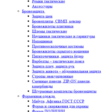
Ремни тактические
Аксессуары
Бронезащита
Защита шеи
Бронеплиты, СВМП, кевлар
Бронежилеты плитники
Шлемы тактические
Наушники тактические и гарнитуры
Напашники
Противоосколочные костюмы
Бронежилеты скрытого ношения
Пятиточечники, защита бёдер
Варбелты – тактические пояса
Защита плеч, защита рук
Защита живота – абдоминальная защита
Стропы эвакуационные
Сменные панели, ZIP-ON панели,
камербанды
Штурмовые комплекты бронезащиты
Форменная одежда
Мабута, Афганка ГОСТ СССР
Форма и снаряжения для охраны
Форма ПОЛИЦИИ