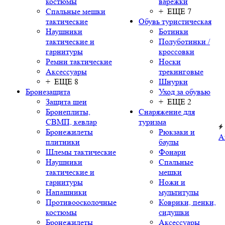
костюмы
варежки
Спальные мешки
+ ЕЩЕ 7
тактические
Обувь туристическая
Наушники
Ботинки
тактические и
Полуботинки /
гарнитуры
кроссовки
Ремни тактические
Носки
Аксессуары
трекинговые
+ ЕЩЕ 8
Шнурки
Бронезащита
Уход за обувью
Защита шеи
+ ЕЩЕ 2
Бронеплиты,
Снаряжение для
СВМП, кевлар
туризма
Бронежилеты
Рюкзаки и
А
плитники
баулы
Шлемы тактические
Фонари
Наушники
Спальные
тактические и
мешки
гарнитуры
Ножи и
Напашники
мультитулы
Противоосколочные
Коврики, пенки,
костюмы
сидушки
Бронежилеты
Аксессуары