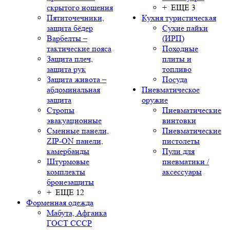
скрытого ношения
+ ЕЩЕ 3
Пятиточечники,
Кухня туристическая
защита бёдер
Сухие пайки
Варбелты –
(ИРП)
тактические пояса
Походные
Защита плеч,
плиты и
защита рук
топливо
Защита живота –
Посуда
абдоминальная
Пневматическое
защита
оружие
Стропы
Пневматические
эвакуационные
винтовки
Сменные панели,
Пневматические
ZIP-ON панели,
пистолеты
камербанды
Пули для
Штурмовые
пневматики /
комплекты
аксессуары
бронезащиты
+ ЕЩЕ 12
Форменная одежда
Мабута, Афганка
ГОСТ СССР