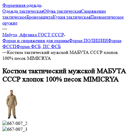
Форменная одежда
Одежда тактическая
Обувь тактическая
Снаряжение
тактическое
Бронезащита
Кухня тактическая
Пневматическое
оружие
—
Мабута, Афганка ГОСТ СССР
Форма и снаряжения для охраны
Форма ПОЛИЦИИ
Форма
ФССП
Форма ФСБ, ПС ФСБ
—
Костюм тактический мужской МАБУТА СССР хлопок
100% песок MIMICRYA
Костюм тактический мужской МАБУТА
СССР хлопок 100% песок MIMICRYA