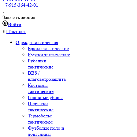
+7-915-364-42-01
Заказать звонок
Войти
Тактика
Одежда тактическая
Брюки тактические
Куртки тактические
Рубашки
тактические
ВВЗ /
влаговетрозащита
Костюмы
тактические
Головные уборы
Перчатки
тактические
Термобельё
тактическое
Футболки поло и
лонгсливы