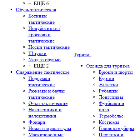
+ ЕЩЕ 6
Обувь тактическая
Ботинки
тактические
Полуботинки /
кроссовки
тактические
Носки тактические
Шнурки
Туризм
Уход за обувью
+ ЕЩЕ 2
Одежда для туризма
Снаряжение тактическое
Брюки и шорты
Подсумки
Куртки
тактические
Жилетки
Рюкзаки и баулы
Рубашки
тактические
Лонгсливы
Очки тактические
Футболки и
Наколенники и
поло
налокотники
Термобельё
Фонари
Костюмы
Ножи и мультитулы
Головные уборы
Маскировочные
Перчатки и