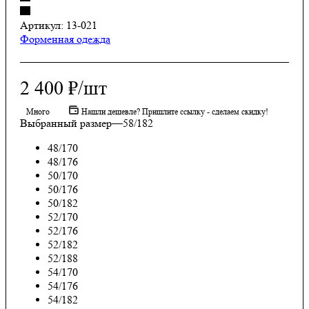
Артикул:
13-021
Форменная одежда
2 400
₽
/шт
Много
Нашли дешевле? Пришлите ссылку - сделаем скидку!
Выбранный размер
—
58/182
48/170
48/176
50/170
50/176
50/182
52/170
52/176
52/182
52/188
54/170
54/176
54/182