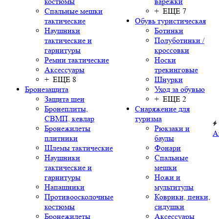
костюмы
варежки
Спальные мешки
+ ЕЩЕ 7
тактические
Обувь туристическая
Наушники
Ботинки
тактические и
Полуботинки /
гарнитуры
кроссовки
Ремни тактические
Носки
Аксессуары
трекинговые
+ ЕЩЕ 8
Шнурки
Бронезащита
Уход за обувью
Защита шеи
+ ЕЩЕ 2
Бронеплиты,
Снаряжение для
СВМП, кевлар
туризма
Бронежилеты
Рюкзаки и
А
плитники
баулы
Шлемы тактические
Фонари
Наушники
Спальные
тактические и
мешки
гарнитуры
Ножи и
Напашники
мультитулы
Противоосколочные
Коврики, пенки,
костюмы
сидушки
Бронежилеты
Аксессуары