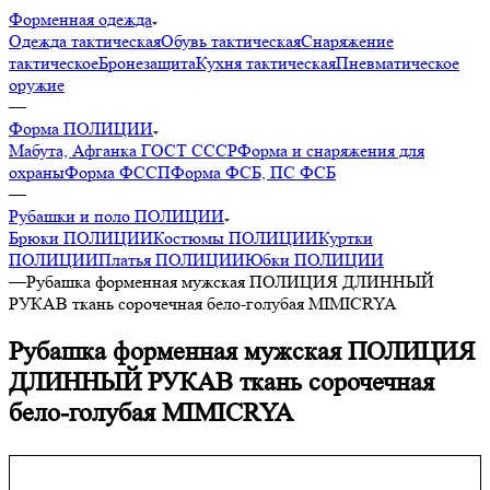
Форменная одежда
Одежда тактическая
Обувь тактическая
Снаряжение
тактическое
Бронезащита
Кухня тактическая
Пневматическое
оружие
—
Форма ПОЛИЦИИ
Мабута, Афганка ГОСТ СССР
Форма и снаряжения для
охраны
Форма ФССП
Форма ФСБ, ПС ФСБ
—
Рубашки и поло ПОЛИЦИИ
Брюки ПОЛИЦИИ
Костюмы ПОЛИЦИИ
Куртки
ПОЛИЦИИ
Платья ПОЛИЦИИ
Юбки ПОЛИЦИИ
—
Рубашка форменная мужская ПОЛИЦИЯ ДЛИННЫЙ
РУКАВ ткань сорочечная бело-голубая MIMICRYA
Рубашка форменная мужская ПОЛИЦИЯ
ДЛИННЫЙ РУКАВ ткань сорочечная
бело-голубая MIMICRYA