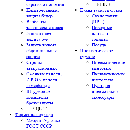
скрытого ношения
+ ЕЩЕ 3
Пятиточечники,
Кухня туристическая
защита бёдер
Сухие пайки
Варбелты –
(ИРП)
тактические пояса
Походные
Защита плеч,
плиты и
защита рук
топливо
Защита живота –
Посуда
абдоминальная
Пневматическое
защита
оружие
Стропы
Пневматические
эвакуационные
винтовки
Сменные панели,
Пневматические
ZIP-ON панели,
пистолеты
камербанды
Пули для
Штурмовые
пневматики /
комплекты
аксессуары
бронезащиты
+ ЕЩЕ 12
Форменная одежда
Мабута, Афганка
ГОСТ СССР