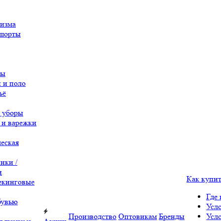
ризма
 шорты
вы
 и поло
ьё
 уборы
 и варежки
еская
нки /
и
Как купи
екинговые
Где 
бувью
Усл
Производство
Оптовикам
Бренды
Усл