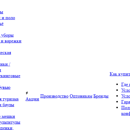
вы
 и поло
ьё
 уборы
 и варежки
еская
нки /
и
Как купи
екинговые
Где 
бувью
Усл
Производство
Оптовикам
Бренды
Усл
я туризма
Акции
Гара
и баулы
Пол
кон
е мешки
ультитулы
 пенки,