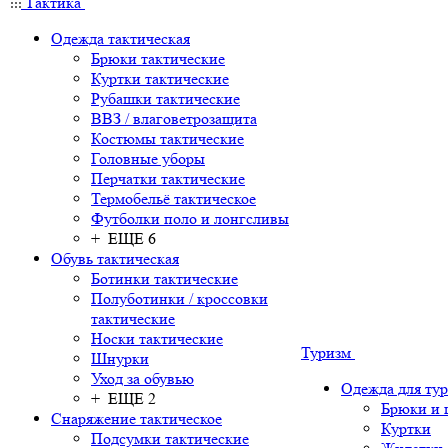
Тактика
Одежда тактическая
Брюки тактические
Куртки тактические
Рубашки тактические
ВВЗ / влаговетрозащита
Костюмы тактические
Головные уборы
Перчатки тактические
Термобельё тактическое
Футболки поло и лонгсливы
+ ЕЩЕ 6
Обувь тактическая
Ботинки тактические
Полуботинки / кроссовки
тактические
Носки тактические
Туризм
Шнурки
Уход за обувью
Одежда для ту
+ ЕЩЕ 2
Брюки и
Снаряжение тактическое
Куртки
Подсумки тактические