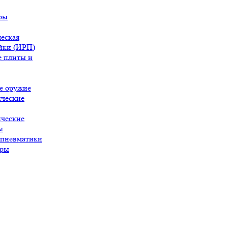
ры
еская
йки (ИРП)
 плиты и
е оружие
ческие
ческие
ы
 пневматики
ары