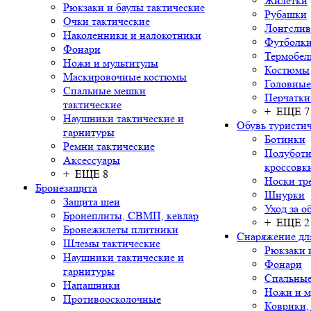
Жилетки
Рюкзаки и баулы тактические
Рубашки
Очки тактические
Лонгсли
Наколенники и налокотники
Футболки
Фонари
Термобел
Ножи и мультитулы
Костюмы
Маскировочные костюмы
Головные
Спальные мешки
Перчатки
тактические
+ ЕЩЕ 7
Наушники тактические и
Обувь туристич
гарнитуры
Ботинки
Ремни тактические
Полуботи
Аксессуары
кроссовк
+ ЕЩЕ 8
Носки тр
Бронезащита
Шнурки
Защита шеи
Уход за о
Бронеплиты, СВМП, кевлар
+ ЕЩЕ 2
Бронежилеты плитники
Снаряжение дл
Шлемы тактические
Рюкзаки 
Наушники тактические и
Фонари
гарнитуры
Спальны
Напашники
Ножи и м
Противоосколочные
Коврики,