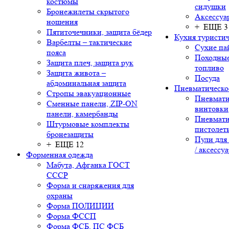
костюмы
сидушки
Бронежилеты скрытого
Аксессуа
ношения
+ ЕЩЕ 3
Пятиточечники, защита бёдер
Кухня туристич
Варбелты – тактические
Сухие па
пояса
Походные
Защита плеч, защита рук
топливо
Защита живота –
Посуда
абдоминальная защита
Пневматическо
Стропы эвакуационные
Пневмати
Сменные панели, ZIP-ON
винтовки
панели, камербанды
Пневмати
Штурмовые комплекты
пистолет
бронезащиты
Пули для
+ ЕЩЕ 12
/ аксессу
Форменная одежда
Мабута, Афганка ГОСТ
СССР
Форма и снаряжения для
охраны
Форма ПОЛИЦИИ
Форма ФССП
Форма ФСБ, ПС ФСБ