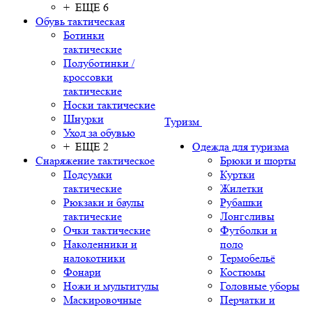
+ ЕЩЕ 6
Обувь тактическая
Ботинки
тактические
Полуботинки /
кроссовки
тактические
Носки тактические
Шнурки
Туризм
Уход за обувью
+ ЕЩЕ 2
Одежда для туризма
Снаряжение тактическое
Брюки и шорты
Подсумки
Куртки
тактические
Жилетки
Рюкзаки и баулы
Рубашки
тактические
Лонгсливы
Очки тактические
Футболки и
Наколенники и
поло
налокотники
Термобельё
Фонари
Костюмы
Ножи и мультитулы
Головные уборы
Маскировочные
Перчатки и