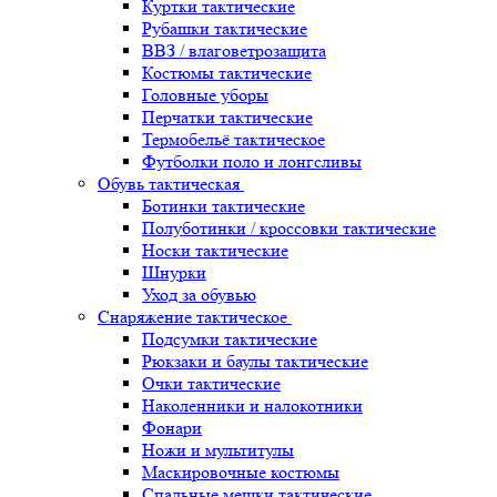
Куртки тактические
Рубашки тактические
ВВЗ / влаговетрозащита
Костюмы тактические
Головные уборы
Перчатки тактические
Термобельё тактическое
Футболки поло и лонгсливы
Обувь тактическая
Ботинки тактические
Полуботинки / кроссовки тактические
Носки тактические
Шнурки
Уход за обувью
Снаряжение тактическое
Подсумки тактические
Рюкзаки и баулы тактические
Очки тактические
Наколенники и налокотники
Фонари
Ножи и мультитулы
Маскировочные костюмы
Спальные мешки тактические