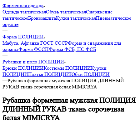
Форменная одежда
Одежда тактическая
Обувь тактическая
Снаряжение
тактическое
Бронезащита
Кухня тактическая
Пневматическое
оружие
—
Форма ПОЛИЦИИ
Мабута, Афганка ГОСТ СССР
Форма и снаряжения для
охраны
Форма ФССП
Форма ФСБ, ПС ФСБ
—
Рубашки и поло ПОЛИЦИИ
Брюки ПОЛИЦИИ
Костюмы ПОЛИЦИИ
Куртки
ПОЛИЦИИ
Платья ПОЛИЦИИ
Юбки ПОЛИЦИИ
—
Рубашка форменная мужская ПОЛИЦИЯ ДЛИННЫЙ
РУКАВ ткань сорочечная белая MIMICRYA
Рубашка форменная мужская ПОЛИЦИЯ
ДЛИННЫЙ РУКАВ ткань сорочечная
белая MIMICRYA