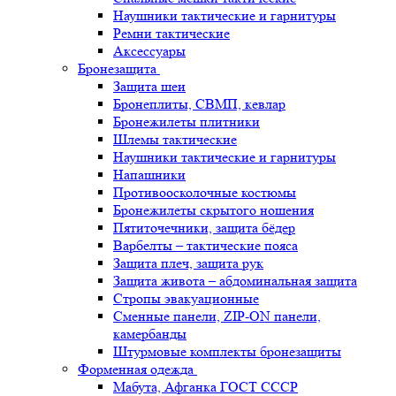
Наушники тактические и гарнитуры
Ремни тактические
Аксессуары
Бронезащита
Защита шеи
Бронеплиты, СВМП, кевлар
Бронежилеты плитники
Шлемы тактические
Наушники тактические и гарнитуры
Напашники
Противоосколочные костюмы
Бронежилеты скрытого ношения
Пятиточечники, защита бёдер
Варбелты – тактические пояса
Защита плеч, защита рук
Защита живота – абдоминальная защита
Стропы эвакуационные
Сменные панели, ZIP-ON панели,
камербанды
Штурмовые комплекты бронезащиты
Форменная одежда
Мабута, Афганка ГОСТ СССР