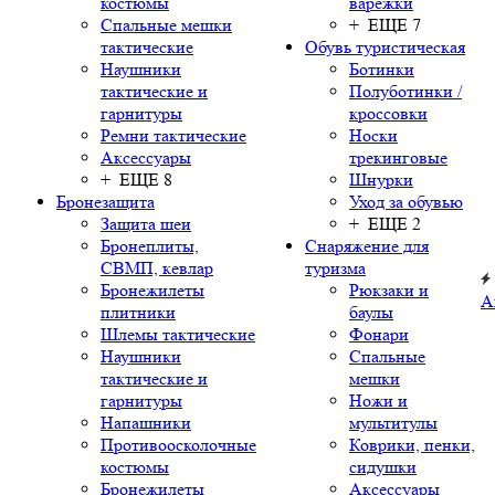
костюмы
варежки
Спальные мешки
+ ЕЩЕ 7
тактические
Обувь туристическая
Наушники
Ботинки
тактические и
Полуботинки /
гарнитуры
кроссовки
Ремни тактические
Носки
Аксессуары
трекинговые
+ ЕЩЕ 8
Шнурки
Бронезащита
Уход за обувью
Защита шеи
+ ЕЩЕ 2
Бронеплиты,
Снаряжение для
СВМП, кевлар
туризма
Бронежилеты
Рюкзаки и
А
плитники
баулы
Шлемы тактические
Фонари
Наушники
Спальные
тактические и
мешки
гарнитуры
Ножи и
Напашники
мультитулы
Противоосколочные
Коврики, пенки,
костюмы
сидушки
Бронежилеты
Аксессуары