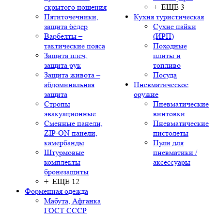
скрытого ношения
+ ЕЩЕ 3
Пятиточечники,
Кухня туристическая
защита бёдер
Сухие пайки
Варбелты –
(ИРП)
тактические пояса
Походные
Защита плеч,
плиты и
защита рук
топливо
Защита живота –
Посуда
абдоминальная
Пневматическое
защита
оружие
Стропы
Пневматические
эвакуационные
винтовки
Сменные панели,
Пневматические
ZIP-ON панели,
пистолеты
камербанды
Пули для
Штурмовые
пневматики /
комплекты
аксессуары
бронезащиты
+ ЕЩЕ 12
Форменная одежда
Мабута, Афганка
ГОСТ СССР