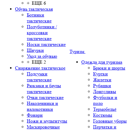
+ ЕЩЕ 6
Обувь тактическая
Ботинки
тактические
Полуботинки /
кроссовки
тактические
Носки тактические
Шнурки
Туризм
Уход за обувью
+ ЕЩЕ 2
Одежда для туризма
Снаряжение тактическое
Брюки и шорты
Подсумки
Куртки
тактические
Жилетки
Рюкзаки и баулы
Рубашки
тактические
Лонгсливы
Очки тактические
Футболки и
Наколенники и
поло
налокотники
Термобельё
Фонари
Костюмы
Ножи и мультитулы
Головные уборы
Маскировочные
Перчатки и