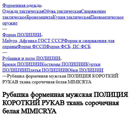
Форменная одежда
Одежда тактическая
Обувь тактическая
Снаряжение
тактическое
Бронезащита
Кухня тактическая
Пневматическое
оружие
—
Форма ПОЛИЦИИ
Мабута, Афганка ГОСТ СССР
Форма и снаряжения для
охраны
Форма ФССП
Форма ФСБ, ПС ФСБ
—
Рубашки и поло ПОЛИЦИИ
Брюки ПОЛИЦИИ
Костюмы ПОЛИЦИИ
Куртки
ПОЛИЦИИ
Платья ПОЛИЦИИ
Юбки ПОЛИЦИИ
—
Рубашка форменная мужская ПОЛИЦИЯ КОРОТКИЙ
РУКАВ ткань сорочечная белая MIMICRYA
Рубашка форменная мужская ПОЛИЦИЯ
КОРОТКИЙ РУКАВ ткань сорочечная
белая MIMICRYA