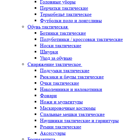
Головные уборы
Перчатки тактические
Термобельё тактическое
Футболки поло и лонгсливы
Обувь тактическая
Ботинки тактические
Полуботинки / кроссовки тактические
Носки тактические
Шнурки
Уход за обувью
Снаряжение тактическое
Подсумки тактические
Рюкзаки и баулы тактические
Очки тактические
Наколенники и налокотники
Фонари
Ножи и мультитулы
Маскировочные костюмы
Спальные мешки тактические
Наушники тактические и гарнитуры
Ремни тактические
Аксессуары
Бронезащита