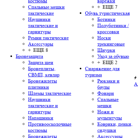
костюмы
варежки
Спальные мешки
+ ЕЩЕ 7
тактические
Обувь туристическая
Наушники
Ботинки
тактические и
Полуботинки /
гарнитуры
кроссовки
Ремни тактические
Носки
Аксессуары
трекинговые
+ ЕЩЕ 8
Шнурки
Бронезащита
Уход за обувью
Защита шеи
+ ЕЩЕ 2
Бронеплиты,
Снаряжение для
СВМП, кевлар
туризма
Бронежилеты
Рюкзаки и
А
плитники
баулы
Шлемы тактические
Фонари
Наушники
Спальные
тактические и
мешки
гарнитуры
Ножи и
Напашники
мультитулы
Противоосколочные
Коврики, пенки,
костюмы
сидушки
Бронежилеты
Аксессуары