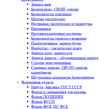
Защита шеи
Бронеплиты, СВМП, кевлар
Бронежилеты плитники
Шлемы тактические
Наушники тактические и гарнитуры
Напашники
Противоосколочные костюмы
Бронежилеты скрытого ношения
Пятиточечники, защита бёдер
Варбелты – тактические пояса
Защита плеч, защита рук
Защита живота – абдоминальная защита
Стропы эвакуационные
Сменные панели, ZIP-ON панели,
камербанды
Штурмовые комплекты бронезащиты
Форменная одежда
Мабута, Афганка ГОСТ СССР
Форма и снаряжения для охраны
Форма ПОЛИЦИИ
Форма ФССП
Форма ФСБ, ПС ФСБ