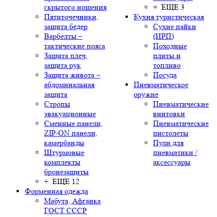
скрытого ношения
+ ЕЩЕ 3
Пятиточечники,
Кухня туристическая
защита бёдер
Сухие пайки
Варбелты –
(ИРП)
тактические пояса
Походные
Защита плеч,
плиты и
защита рук
топливо
Защита живота –
Посуда
абдоминальная
Пневматическое
защита
оружие
Стропы
Пневматические
эвакуационные
винтовки
Сменные панели,
Пневматические
ZIP-ON панели,
пистолеты
камербанды
Пули для
Штурмовые
пневматики /
комплекты
аксессуары
бронезащиты
+ ЕЩЕ 12
Форменная одежда
Мабута, Афганка
ГОСТ СССР