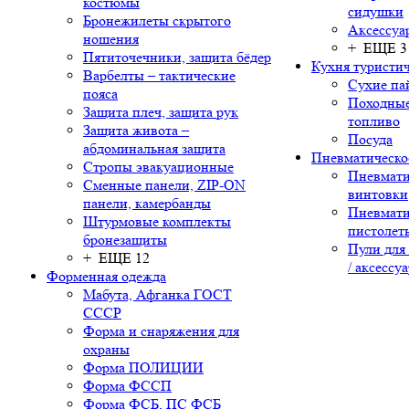
костюмы
сидушки
Бронежилеты скрытого
Аксессуа
ношения
+ ЕЩЕ 3
Пятиточечники, защита бёдер
Кухня туристич
Варбелты – тактические
Сухие па
пояса
Походные
Защита плеч, защита рук
топливо
Защита живота –
Посуда
абдоминальная защита
Пневматическо
Стропы эвакуационные
Пневмати
Сменные панели, ZIP-ON
винтовки
панели, камербанды
Пневмати
Штурмовые комплекты
пистолет
бронезащиты
Пули для
+ ЕЩЕ 12
/ аксессу
Форменная одежда
Мабута, Афганка ГОСТ
СССР
Форма и снаряжения для
охраны
Форма ПОЛИЦИИ
Форма ФССП
Форма ФСБ, ПС ФСБ