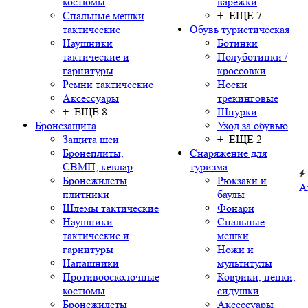
костюмы
варежки
Спальные мешки
+ ЕЩЕ 7
тактические
Обувь туристическая
Наушники
Ботинки
тактические и
Полуботинки /
гарнитуры
кроссовки
Ремни тактические
Носки
Аксессуары
трекинговые
+ ЕЩЕ 8
Шнурки
Бронезащита
Уход за обувью
Защита шеи
+ ЕЩЕ 2
Бронеплиты,
Снаряжение для
СВМП, кевлар
туризма
Бронежилеты
Рюкзаки и
А
плитники
баулы
Шлемы тактические
Фонари
Наушники
Спальные
тактические и
мешки
гарнитуры
Ножи и
Напашники
мультитулы
Противоосколочные
Коврики, пенки,
костюмы
сидушки
Бронежилеты
Аксессуары