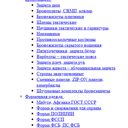
Защита шеи
Бронеплиты, СВМП, кевлар
Бронежилеты плитники
Шлемы тактические
Наушники тактические и гарнитуры
Напашники
Противоосколочные костюмы
Бронежилеты скрытого ношения
Пятиточечники, защита бёдер
Варбелты – тактические пояса
Защита плеч, защита рук
Защита живота – абдоминальная защита
Стропы эвакуационные
Сменные панели, ZIP-ON панели,
камербанды
Штурмовые комплекты бронезащиты
Форменная одежда
Мабута, Афганка ГОСТ СССР
Форма и снаряжения для охраны
Форма ПОЛИЦИИ
Форма ФССП
Форма ФСБ, ПС ФСБ