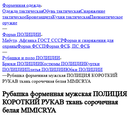
Форменная одежда
Одежда тактическая
Обувь тактическая
Снаряжение
тактическое
Бронезащита
Кухня тактическая
Пневматическое
оружие
—
Форма ПОЛИЦИИ
Мабута, Афганка ГОСТ СССР
Форма и снаряжения для
охраны
Форма ФССП
Форма ФСБ, ПС ФСБ
—
Рубашки и поло ПОЛИЦИИ
Брюки ПОЛИЦИИ
Костюмы ПОЛИЦИИ
Куртки
ПОЛИЦИИ
Платья ПОЛИЦИИ
Юбки ПОЛИЦИИ
—
Рубашка форменная мужская ПОЛИЦИЯ КОРОТКИЙ
РУКАВ ткань сорочечная белая MIMICRYA
Рубашка форменная мужская ПОЛИЦИЯ
КОРОТКИЙ РУКАВ ткань сорочечная
белая MIMICRYA