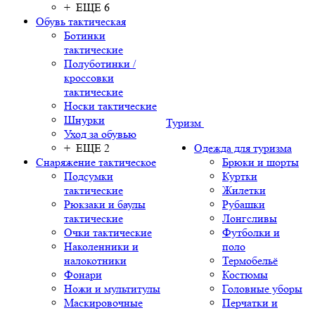
+ ЕЩЕ 6
Обувь тактическая
Ботинки
тактические
Полуботинки /
кроссовки
тактические
Носки тактические
Шнурки
Туризм
Уход за обувью
+ ЕЩЕ 2
Одежда для туризма
Снаряжение тактическое
Брюки и шорты
Подсумки
Куртки
тактические
Жилетки
Рюкзаки и баулы
Рубашки
тактические
Лонгсливы
Очки тактические
Футболки и
Наколенники и
поло
налокотники
Термобельё
Фонари
Костюмы
Ножи и мультитулы
Головные уборы
Маскировочные
Перчатки и