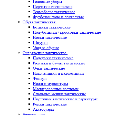
Головные уборы
Перчатки тактические
Термобельё тактическое
Футболки поло и лонгсливы
Обувь тактическая
Ботинки тактические
Полуботинки / кроссовки тактические
Носки тактические
Шнурки
Уход за обувью
Снаряжение тактическое
Подсумки тактические
Рюкзаки и баулы тактические
Очки тактические
Наколенники и налокотники
Фонари
Ножи и мультитулы
Маскировочные костюмы
Спальные мешки тактические
Наушники тактические и гарнитуры
Ремни тактические
Аксессуары
Бронезащита