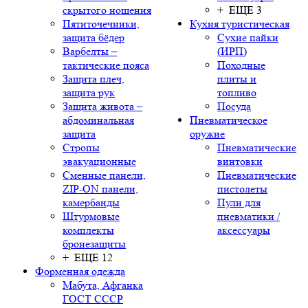
скрытого ношения
+ ЕЩЕ 3
Пятиточечники,
Кухня туристическая
защита бёдер
Сухие пайки
Варбелты –
(ИРП)
тактические пояса
Походные
Защита плеч,
плиты и
защита рук
топливо
Защита живота –
Посуда
абдоминальная
Пневматическое
защита
оружие
Стропы
Пневматические
эвакуационные
винтовки
Сменные панели,
Пневматические
ZIP-ON панели,
пистолеты
камербанды
Пули для
Штурмовые
пневматики /
комплекты
аксессуары
бронезащиты
+ ЕЩЕ 12
Форменная одежда
Мабута, Афганка
ГОСТ СССР