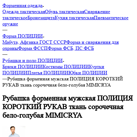
Форменная одежда
Одежда тактическая
Обувь тактическая
Снаряжение
тактическое
Бронезащита
Кухня тактическая
Пневматическое
оружие
—
Форма ПОЛИЦИИ
Мабута, Афганка ГОСТ СССР
Форма и снаряжения для
охраны
Форма ФССП
Форма ФСБ, ПС ФСБ
—
Рубашки и поло ПОЛИЦИИ
Брюки ПОЛИЦИИ
Костюмы ПОЛИЦИИ
Куртки
ПОЛИЦИИ
Платья ПОЛИЦИИ
Юбки ПОЛИЦИИ
—
Рубашка форменная мужская ПОЛИЦИЯ КОРОТКИЙ
РУКАВ ткань сорочечная бело-голубая MIMICRYA
Рубашка форменная мужская ПОЛИЦИЯ
КОРОТКИЙ РУКАВ ткань сорочечная
бело-голубая MIMICRYA