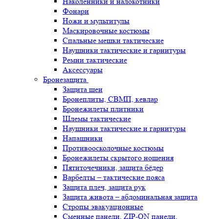
Наколенники и налокотники
Фонари
Ножи и мультитулы
Маскировочные костюмы
Спальные мешки тактические
Наушники тактические и гарнитуры
Ремни тактические
Аксессуары
Бронезащита
Защита шеи
Бронеплиты, СВМП, кевлар
Бронежилеты плитники
Шлемы тактические
Наушники тактические и гарнитуры
Напашники
Противоосколочные костюмы
Бронежилеты скрытого ношения
Пятиточечники, защита бёдер
Варбелты – тактические пояса
Защита плеч, защита рук
Защита живота – абдоминальная защита
Стропы эвакуационные
Сменные панели, ZIP-ON панели,