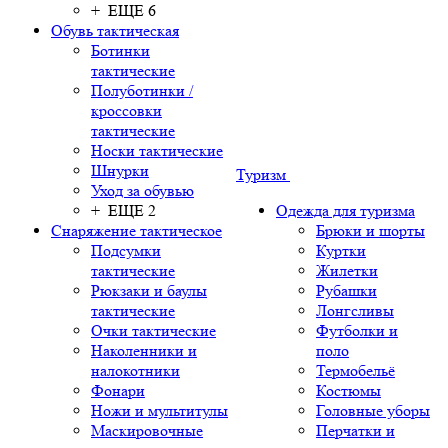
+ ЕЩЕ 6
Обувь тактическая
Ботинки
тактические
Полуботинки /
кроссовки
тактические
Носки тактические
Шнурки
Туризм
Уход за обувью
+ ЕЩЕ 2
Одежда для туризма
Снаряжение тактическое
Брюки и шорты
Подсумки
Куртки
тактические
Жилетки
Рюкзаки и баулы
Рубашки
тактические
Лонгсливы
Очки тактические
Футболки и
Наколенники и
поло
налокотники
Термобельё
Фонари
Костюмы
Ножи и мультитулы
Головные уборы
Маскировочные
Перчатки и