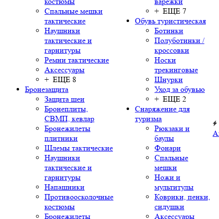
костюмы
варежки
Спальные мешки
+ ЕЩЕ 7
тактические
Обувь туристическая
Наушники
Ботинки
тактические и
Полуботинки /
гарнитуры
кроссовки
Ремни тактические
Носки
Аксессуары
трекинговые
+ ЕЩЕ 8
Шнурки
Бронезащита
Уход за обувью
Защита шеи
+ ЕЩЕ 2
Бронеплиты,
Снаряжение для
СВМП, кевлар
туризма
Бронежилеты
Рюкзаки и
А
плитники
баулы
Шлемы тактические
Фонари
Наушники
Спальные
тактические и
мешки
гарнитуры
Ножи и
Напашники
мультитулы
Противоосколочные
Коврики, пенки,
костюмы
сидушки
Бронежилеты
Аксессуары