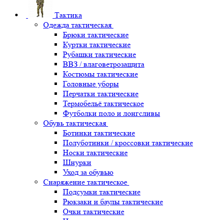
Тактика
Одежда тактическая
Брюки тактические
Куртки тактические
Рубашки тактические
ВВЗ / влаговетрозащита
Костюмы тактические
Головные уборы
Перчатки тактические
Термобельё тактическое
Футболки поло и лонгсливы
Обувь тактическая
Ботинки тактические
Полуботинки / кроссовки тактические
Носки тактические
Шнурки
Уход за обувью
Снаряжение тактическое
Подсумки тактические
Рюкзаки и баулы тактические
Очки тактические