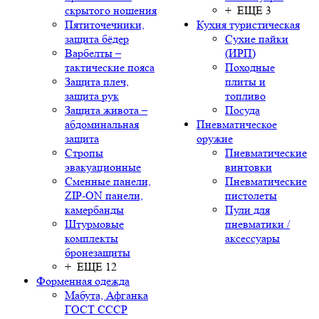
скрытого ношения
+ ЕЩЕ 3
Пятиточечники,
Кухня туристическая
защита бёдер
Сухие пайки
Варбелты –
(ИРП)
тактические пояса
Походные
Защита плеч,
плиты и
защита рук
топливо
Защита живота –
Посуда
абдоминальная
Пневматическое
защита
оружие
Стропы
Пневматические
эвакуационные
винтовки
Сменные панели,
Пневматические
ZIP-ON панели,
пистолеты
камербанды
Пули для
Штурмовые
пневматики /
комплекты
аксессуары
бронезащиты
+ ЕЩЕ 12
Форменная одежда
Мабута, Афганка
ГОСТ СССР