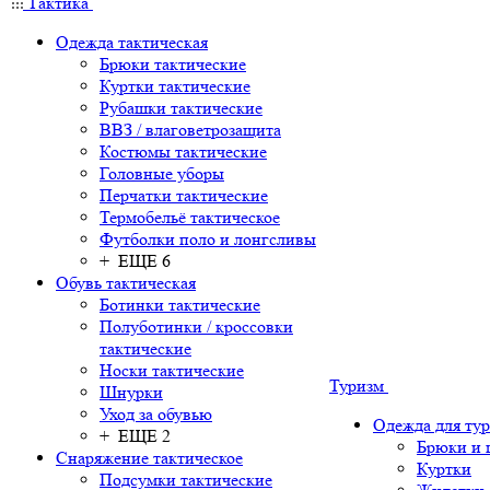
Тактика
Одежда тактическая
Брюки тактические
Куртки тактические
Рубашки тактические
ВВЗ / влаговетрозащита
Костюмы тактические
Головные уборы
Перчатки тактические
Термобельё тактическое
Футболки поло и лонгсливы
+ ЕЩЕ 6
Обувь тактическая
Ботинки тактические
Полуботинки / кроссовки
тактические
Носки тактические
Туризм
Шнурки
Уход за обувью
Одежда для ту
+ ЕЩЕ 2
Брюки и
Снаряжение тактическое
Куртки
Подсумки тактические