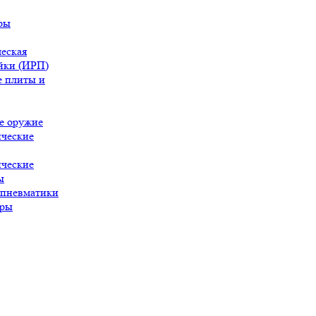
ры
еская
йки (ИРП)
 плиты и
е оружие
ческие
ческие
ы
 пневматики
ары