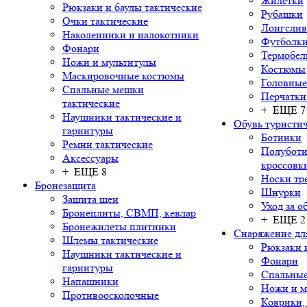
Жилетки
Рюкзаки и баулы тактические
Рубашки
Очки тактические
Лонгсли
Наколенники и налокотники
Футболки
Фонари
Термобел
Ножи и мультитулы
Костюмы
Маскировочные костюмы
Головные
Спальные мешки
Перчатки
тактические
+ ЕЩЕ 7
Наушники тактические и
Обувь туристич
гарнитуры
Ботинки
Ремни тактические
Полуботи
Аксессуары
кроссовк
+ ЕЩЕ 8
Носки тр
Бронезащита
Шнурки
Защита шеи
Уход за о
Бронеплиты, СВМП, кевлар
+ ЕЩЕ 2
Бронежилеты плитники
Снаряжение дл
Шлемы тактические
Рюкзаки 
Наушники тактические и
Фонари
гарнитуры
Спальны
Напашники
Ножи и м
Противоосколочные
Коврики,