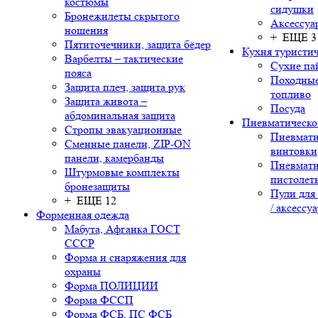
костюмы
сидушки
Бронежилеты скрытого
Аксессуа
ношения
+ ЕЩЕ 3
Пятиточечники, защита бёдер
Кухня туристич
Варбелты – тактические
Сухие па
пояса
Походные
Защита плеч, защита рук
топливо
Защита живота –
Посуда
абдоминальная защита
Пневматическо
Стропы эвакуационные
Пневмати
Сменные панели, ZIP-ON
винтовки
панели, камербанды
Пневмати
Штурмовые комплекты
пистолет
бронезащиты
Пули для
+ ЕЩЕ 12
/ аксессу
Форменная одежда
Мабута, Афганка ГОСТ
СССР
Форма и снаряжения для
охраны
Форма ПОЛИЦИИ
Форма ФССП
Форма ФСБ, ПС ФСБ