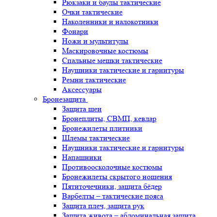
Рюкзаки и баулы тактические
Очки тактические
Наколенники и налокотники
Фонари
Ножи и мультитулы
Маскировочные костюмы
Спальные мешки тактические
Наушники тактические и гарнитуры
Ремни тактические
Аксессуары
Бронезащита
Защита шеи
Бронеплиты, СВМП, кевлар
Бронежилеты плитники
Шлемы тактические
Наушники тактические и гарнитуры
Напашники
Противоосколочные костюмы
Бронежилеты скрытого ношения
Пятиточечники, защита бёдер
Варбелты – тактические пояса
Защита плеч, защита рук
Защита живота – абдоминальная защита