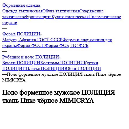
Форменная одежда
Одежда тактическая
Обувь тактическая
Снаряжение
тактическое
Бронезащита
Кухня тактическая
Пневматическое
оружие
—
Форма ПОЛИЦИИ
Мабута, Афганка ГОСТ СССР
Форма и снаряжения для
охраны
Форма ФССП
Форма ФСБ, ПС ФСБ
—
Рубашки и поло ПОЛИЦИИ
Брюки ПОЛИЦИИ
Костюмы ПОЛИЦИИ
Куртки
ПОЛИЦИИ
Платья ПОЛИЦИИ
Юбки ПОЛИЦИИ
—
Поло форменное мужское ПОЛИЦИЯ ткань Пике чёрное
MIMICRYA
Поло форменное мужское ПОЛИЦИЯ
ткань Пике чёрное MIMICRYA