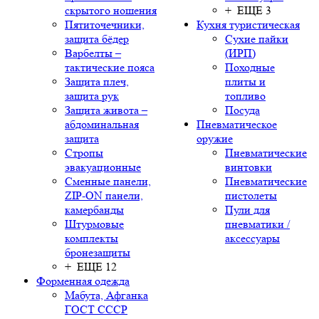
скрытого ношения
+ ЕЩЕ 3
Пятиточечники,
Кухня туристическая
защита бёдер
Сухие пайки
Варбелты –
(ИРП)
тактические пояса
Походные
Защита плеч,
плиты и
защита рук
топливо
Защита живота –
Посуда
абдоминальная
Пневматическое
защита
оружие
Стропы
Пневматические
эвакуационные
винтовки
Сменные панели,
Пневматические
ZIP-ON панели,
пистолеты
камербанды
Пули для
Штурмовые
пневматики /
комплекты
аксессуары
бронезащиты
+ ЕЩЕ 12
Форменная одежда
Мабута, Афганка
ГОСТ СССР