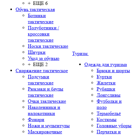
+ ЕЩЕ 6
Обувь тактическая
Ботинки
тактические
Полуботинки /
кроссовки
тактические
Носки тактические
Шнурки
Туризм
Уход за обувью
+ ЕЩЕ 2
Одежда для туризма
Снаряжение тактическое
Брюки и шорты
Подсумки
Куртки
тактические
Жилетки
Рюкзаки и баулы
Рубашки
тактические
Лонгсливы
Очки тактические
Футболки и
Наколенники и
поло
налокотники
Термобельё
Фонари
Костюмы
Ножи и мультитулы
Головные уборы
Маскировочные
Перчатки и