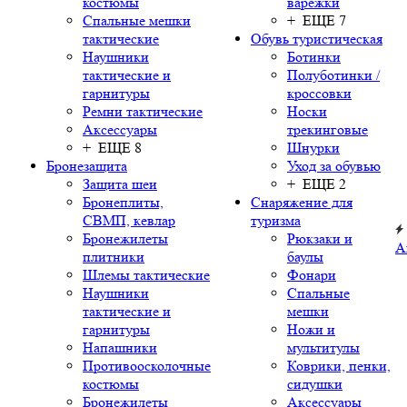
костюмы
варежки
Спальные мешки
+ ЕЩЕ 7
тактические
Обувь туристическая
Наушники
Ботинки
тактические и
Полуботинки /
гарнитуры
кроссовки
Ремни тактические
Носки
Аксессуары
трекинговые
+ ЕЩЕ 8
Шнурки
Бронезащита
Уход за обувью
Защита шеи
+ ЕЩЕ 2
Бронеплиты,
Снаряжение для
СВМП, кевлар
туризма
Бронежилеты
Рюкзаки и
А
плитники
баулы
Шлемы тактические
Фонари
Наушники
Спальные
тактические и
мешки
гарнитуры
Ножи и
Напашники
мультитулы
Противоосколочные
Коврики, пенки,
костюмы
сидушки
Бронежилеты
Аксессуары