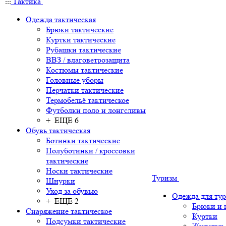
Тактика
Одежда тактическая
Брюки тактические
Куртки тактические
Рубашки тактические
ВВЗ / влаговетрозащита
Костюмы тактические
Головные уборы
Перчатки тактические
Термобельё тактическое
Футболки поло и лонгсливы
+ ЕЩЕ 6
Обувь тактическая
Ботинки тактические
Полуботинки / кроссовки
тактические
Носки тактические
Туризм
Шнурки
Уход за обувью
Одежда для ту
+ ЕЩЕ 2
Брюки и
Снаряжение тактическое
Куртки
Подсумки тактические