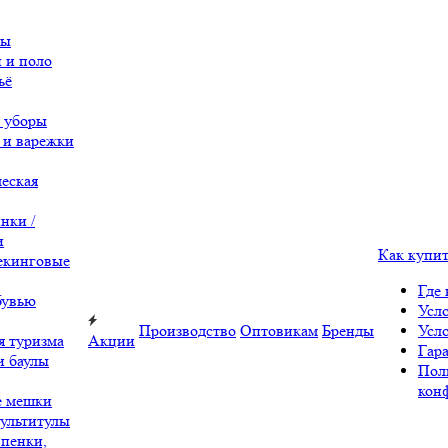
вы
 и поло
ьё
 уборы
 и варежки
еская
нки /
и
Как купи
екинговые
Где 
бувью
Усл
Производство
Оптовикам
Бренды
Усл
я туризма
Акции
Гара
и баулы
Пол
кон
е мешки
ультитулы
 пенки,