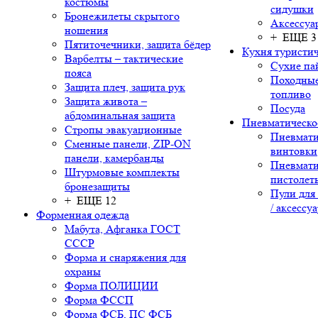
костюмы
сидушки
Бронежилеты скрытого
Аксессуа
ношения
+ ЕЩЕ 3
Пятиточечники, защита бёдер
Кухня туристич
Варбелты – тактические
Сухие па
пояса
Походные
Защита плеч, защита рук
топливо
Защита живота –
Посуда
абдоминальная защита
Пневматическо
Стропы эвакуационные
Пневмати
Сменные панели, ZIP-ON
винтовки
панели, камербанды
Пневмати
Штурмовые комплекты
пистолет
бронезащиты
Пули для
+ ЕЩЕ 12
/ аксессу
Форменная одежда
Мабута, Афганка ГОСТ
СССР
Форма и снаряжения для
охраны
Форма ПОЛИЦИИ
Форма ФССП
Форма ФСБ, ПС ФСБ