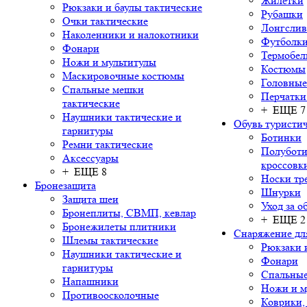
Жилетки
Рюкзаки и баулы тактические
Рубашки
Очки тактические
Лонгсли
Наколенники и налокотники
Футболки
Фонари
Термобел
Ножи и мультитулы
Костюмы
Маскировочные костюмы
Головные
Спальные мешки
Перчатки
тактические
+ ЕЩЕ 7
Наушники тактические и
Обувь туристич
гарнитуры
Ботинки
Ремни тактические
Полуботи
Аксессуары
кроссовк
+ ЕЩЕ 8
Носки тр
Бронезащита
Шнурки
Защита шеи
Уход за о
Бронеплиты, СВМП, кевлар
+ ЕЩЕ 2
Бронежилеты плитники
Снаряжение дл
Шлемы тактические
Рюкзаки 
Наушники тактические и
Фонари
гарнитуры
Спальны
Напашники
Ножи и м
Противоосколочные
Коврики,