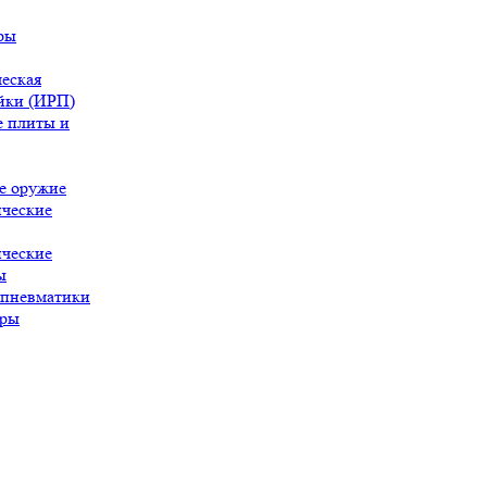
ры
еская
йки (ИРП)
 плиты и
е оружие
ческие
ческие
ы
 пневматики
ары