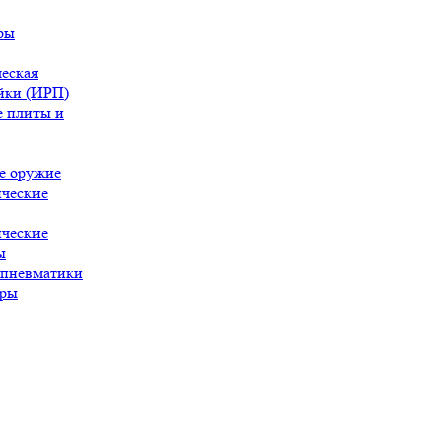
ры
еская
йки (ИРП)
 плиты и
е оружие
ческие
ческие
ы
 пневматики
ары