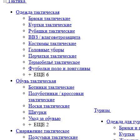
Тактика
Одежда тактическая
Брюки тактические
Куртки тактические
Рубашки тактические
ВВЗ / влаговетрозащита
Костюмы тактические
Головные уборы
Перчатки тактические
Термобельё тактическое
Футболки поло и лонгсливы
+ ЕЩЕ 6
Обувь тактическая
Ботинки тактические
Полуботинки / кроссовки
тактические
Носки тактические
Туризм
Шнурки
Уход за обувью
Одежда для ту
+ ЕЩЕ 2
Брюки и
Снаряжение тактическое
Куртки
Подсумки тактические