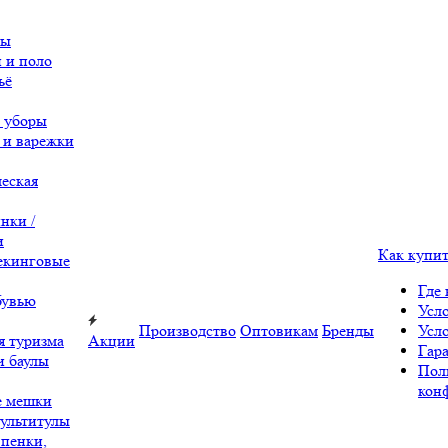
вы
 и поло
ьё
 уборы
 и варежки
еская
нки /
и
Как купи
екинговые
Где 
бувью
Усл
Производство
Оптовикам
Бренды
Усл
я туризма
Акции
Гара
и баулы
Пол
кон
е мешки
ультитулы
 пенки,