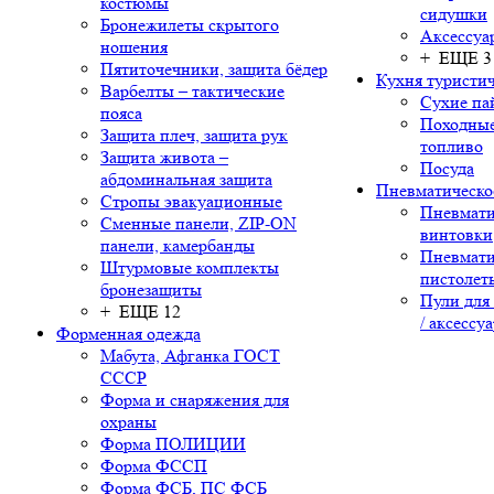
костюмы
сидушки
Бронежилеты скрытого
Аксессуа
ношения
+ ЕЩЕ 3
Пятиточечники, защита бёдер
Кухня туристич
Варбелты – тактические
Сухие па
пояса
Походные
Защита плеч, защита рук
топливо
Защита живота –
Посуда
абдоминальная защита
Пневматическо
Стропы эвакуационные
Пневмати
Сменные панели, ZIP-ON
винтовки
панели, камербанды
Пневмати
Штурмовые комплекты
пистолет
бронезащиты
Пули для
+ ЕЩЕ 12
/ аксессу
Форменная одежда
Мабута, Афганка ГОСТ
СССР
Форма и снаряжения для
охраны
Форма ПОЛИЦИИ
Форма ФССП
Форма ФСБ, ПС ФСБ