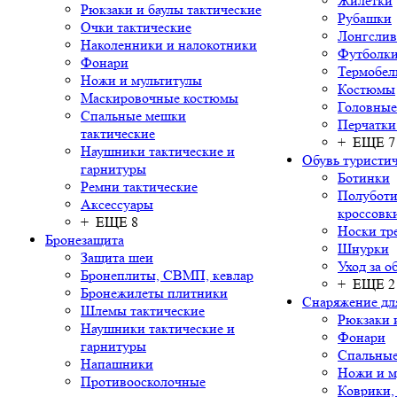
Жилетки
Рюкзаки и баулы тактические
Рубашки
Очки тактические
Лонгсли
Наколенники и налокотники
Футболки
Фонари
Термобел
Ножи и мультитулы
Костюмы
Маскировочные костюмы
Головные
Спальные мешки
Перчатки
тактические
+ ЕЩЕ 7
Наушники тактические и
Обувь туристич
гарнитуры
Ботинки
Ремни тактические
Полуботи
Аксессуары
кроссовк
+ ЕЩЕ 8
Носки тр
Бронезащита
Шнурки
Защита шеи
Уход за о
Бронеплиты, СВМП, кевлар
+ ЕЩЕ 2
Бронежилеты плитники
Снаряжение дл
Шлемы тактические
Рюкзаки 
Наушники тактические и
Фонари
гарнитуры
Спальны
Напашники
Ножи и м
Противоосколочные
Коврики,